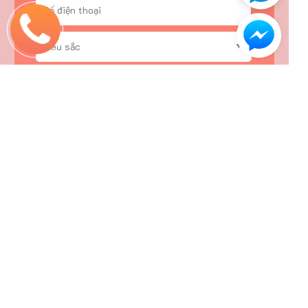
ĐẶT MUA NGAY
LADIPAGE SHOP – ĐỊA CHỈ UY TÍN
CUNG CẤP SẢN PHẨM CHẤT LƯỢNG
Address: Address number, Street, District, City, District