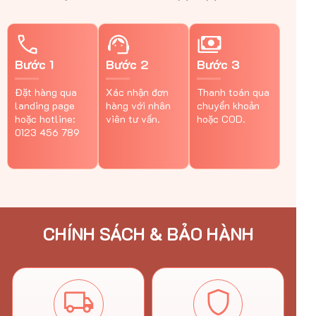
Bước 1
Bước 2
Bước 3
Đặt hàng qua
Xác nhận đơn
Thanh toán qua
landing page
hàng với nhân
chuyển khoản
hoặc hotline:
viên tư vấn.
hoặc COD.
0123 456 789
CHÍNH SÁCH & BẢO HÀNH