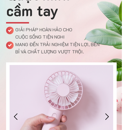
cầm tay
GIẢI PHÁP HOÀN HẢO CHO
CUỘC SỐNG TIỆN NGHI
MANG ĐẾN TRẢI NGHIỆM TIỆN LỢI, BỀN
BỈ VÀ CHẤT LƯỢNG VƯỢT TRỘI.