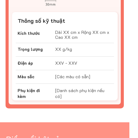
Thông số kỹ thuật
Dài XX cm x Rộng XX cm x
Kích thước
Cao XX cm
Trọng lượng
XX g/kg
Điện áp
XXV - XXV
Màu sắc
[Các màu có sẵn]
Phụ kiện đi
[Danh sách phụ kiện nếu
kèm
có]