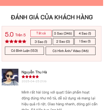
ĐÁNH GIÁ CỦA KHÁCH HÀNG
5.0
Tất cả
5 Sao (346)
4 Sao (1)
Trên 5
1 Sao (1)
2 Sao (0)
3 Sao (1)
Có Bình Luận (153)
Có Hình Ảnh/ Video (146)
Nguyễn Thu Hà
2025-04-25 21:16
Mình rất hài lòng với quạt! Sản phẩm hoạt
động đúng như mô tả, dễ sử dụng và mang lại
hiệu quả rõ rệt. Giao hàng nhanh, đóng gói cẩn
thận. Sẽ tiếp tục ủng hộ!