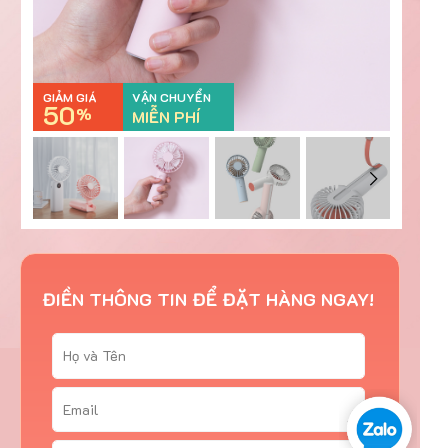
GIẢM GIÁ
VẬN CHUYỂN
50
%
MIỄN PHÍ
ĐIỀN THÔNG TIN ĐỂ ĐẶT HÀNG NGAY!