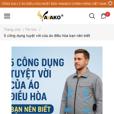
TỔNG ĐẠI LÝ ÁO ĐIỀU HÒA NHẬT BẢN YAMAKO CHÍNH HÃNG VIỆT NAM
0
Trang chủ
/
Tin tức
/
5 công dụng tuyệt vời của áo điều hòa bạn nên biết