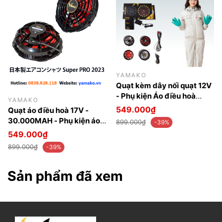
YAMAKO
Quạt kèm dây nối quạt 12V
- Phụ kiện Áo điều hoà
YAMAKO
Yamako 12V - 20.000MAH
549.000₫
Quạt áo điều hoà 17V -
30.000MAH - Phụ kiện áo
899.000₫
-39%
điều hoà Yamako Nhật Bản
549.000₫
899.000₫
-39%
Sản phẩm đã xem