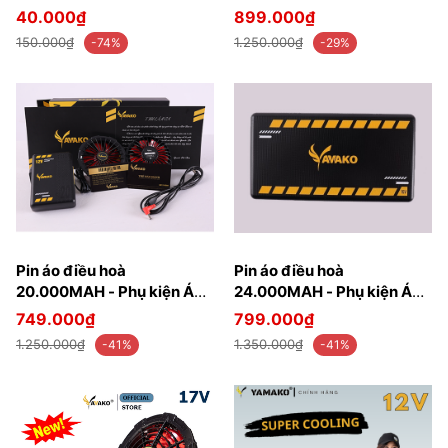
áo điều hoà Yamako Nhật
Yamako SUPER PRO 17V
40.000₫
899.000₫
Bản
30.000MAH
150.000₫
1.250.000₫
-74%
-29%
Pin áo điều hoà
Pin áo điều hoà
20.000MAH - Phụ kiện Áo
24.000MAH - Phụ kiện Áo
Điều Hoà Yamako Nhật Bản
Điều Hoà Yamako Nhật Bản
749.000₫
799.000₫
1.250.000₫
1.350.000₫
-41%
-41%