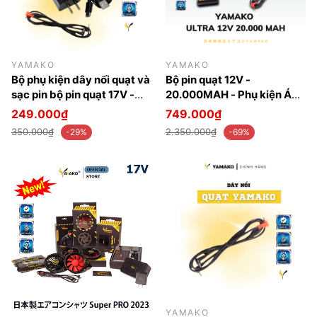
YAMAKO
YAMAKO
Bộ phụ kiện dây nối quạt và
Bộ pin quạt 12V -
sạc pin bộ pin quạt 17V -
20.000MAH - Phụ kiện Áo
30.000MAH - Phụ kiện áo
điều hoà Yamako Nhật Bản
249.000₫
749.000₫
điều hoà Yamako Nhật
350.000₫
2.350.000₫
-29%
-69%
Bane
YAMAKO