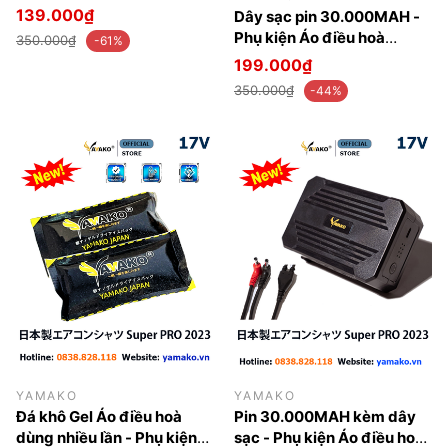
Yamako Nhật Bản 12V -
139.000₫
Dây sạc pin 30.000MAH -
20.000MAH
Phụ kiện Áo điều hoà
350.000₫
-61%
Yamako Nhật bản Super
199.000₫
PRO 17V 30.000MAH
350.000₫
-44%
YAMAKO
YAMAKO
Đá khô Gel Áo điều hoà
Pin 30.000MAH kèm dây
dùng nhiều lần - Phụ kiện
sạc - Phụ kiện Áo điều hoà