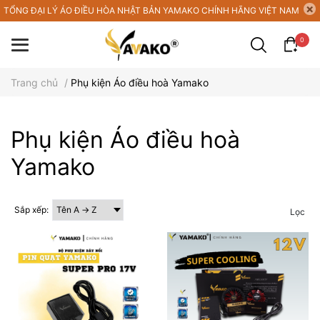
TỔNG ĐẠI LÝ ÁO ĐIỀU HÒA NHẬT BẢN YAMAKO CHÍNH HÃNG VIỆT NAM
0
Trang chủ
/
Phụ kiện Áo điều hoà Yamako
Phụ kiện Áo điều hoà
Yamako
Sắp xếp:
Lọc