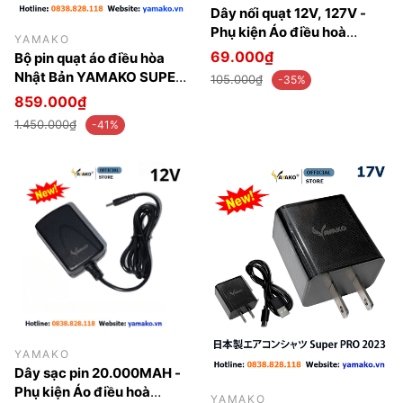
Dây nối quạt 12V, 127V -
Phụ kiện Áo điều hoà
YAMAKO
Yamako Nhật bản
69.000₫
Bộ pin quạt áo điều hòa
Nhật Bản YAMAKO SUPER
105.000₫
-35%
PRO 17V 30.000MAH - Phụ
859.000₫
kiện áo điều hoà Yamako
1.450.000₫
-41%
Nhật Bản
YAMAKO
Dây sạc pin 20.000MAH -
Phụ kiện Áo điều hoà
YAMAKO