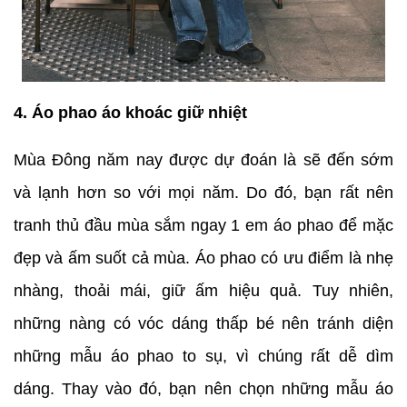
4. Áo phao áo khoác giữ nhiệt
Mùa Đông năm nay được dự đoán là sẽ đến sớm
và lạnh hơn so với mọi năm. Do đó, bạn rất nên
tranh thủ đầu mùa sắm ngay 1 em áo phao để mặc
đẹp và ấm suốt cả mùa. Áo phao có ưu điểm là nhẹ
nhàng, thoải mái, giữ ấm hiệu quả. Tuy nhiên,
những nàng có vóc dáng thấp bé nên tránh diện
những mẫu áo phao to sụ, vì chúng rất dễ dìm
dáng. Thay vào đó, bạn nên chọn những mẫu áo