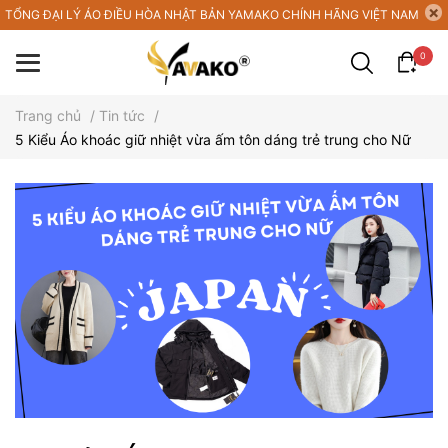
TỔNG ĐẠI LÝ ÁO ĐIỀU HÒA NHẬT BẢN YAMAKO CHÍNH HÃNG VIỆT NAM
0
Trang chủ
/
Tin tức
/
5 Kiểu Áo khoác giữ nhiệt vừa ấm tôn dáng trẻ trung cho Nữ