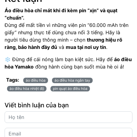
Áo điều hòa chỉ mát khi đi kèm pin “xịn” và quạt
“chuẩn”.
Đừng để mất tiền vì những viên pin “60.000 mAh trên
giấy” nhưng thực tế dùng chưa nổi 3 tiếng. Hãy là
người tiêu dùng thông minh – chọn
thương hiệu rõ
ràng, bảo hành đầy đủ
và
mua tại nơi uy tín
.
❄️ Đừng để cái nóng làm bạn kiệt sức. Hãy để
áo điều
hòa Yamako
đồng hành cùng bạn suốt mùa hè oi ả!
Tags:
áo điều hòa
áo điều hòa ngắn tay
áo điều hòa nhiệt độ
pin quạt áo điều hòa
Viết bình luận của bạn