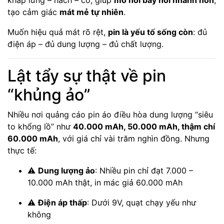
khắp lưng – nách – cổ, giúp
mồ hôi bay hơi nhanh hơn
,
tạo cảm giác
mát mẻ tự nhiên
.
Muốn hiệu quả mát rõ rệt,
pin là yếu tố sống còn
: đủ
điện áp – đủ dung lượng – đủ chất lượng.
Lật tẩy sự thật về pin
“khủng ảo”
Nhiều nơi quảng cáo pin áo điều hòa dung lượng “siêu
to khổng lồ” như
40.000 mAh, 50.000 mAh, thậm chí
60.000 mAh
, với giá chỉ vài trăm nghìn đồng. Nhưng
thực tế:
⚠️
Dung lượng ảo
: Nhiều pin chỉ đạt 7.000 –
10.000 mAh thật, in mác giả 60.000 mAh
⚠️
Điện áp thấp
: Dưới 9V, quạt chạy yếu như
không