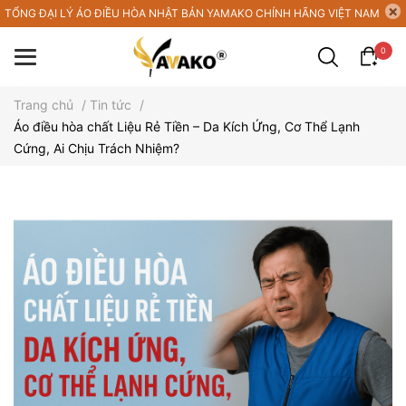
TỔNG ĐẠI LÝ ÁO ĐIỀU HÒA NHẬT BẢN YAMAKO CHÍNH HÃNG VIỆT NAM
0
Trang chủ
/
Tin tức
/
Áo điều hòa chất Liệu Rẻ Tiền – Da Kích Ứng, Cơ Thể Lạnh
Cứng, Ai Chịu Trách Nhiệm?