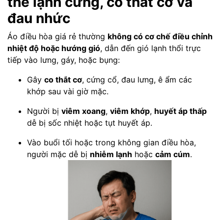
thể lạnh cứng, co thắt cơ và
đau nhức
Áo điều hòa giá rẻ thường
không có cơ chế điều chỉnh
nhiệt độ hoặc hướng gió
, dẫn đến gió lạnh thổi trực
tiếp vào lưng, gáy, hoặc bụng:
Gây
co thắt cơ
, cứng cổ, đau lưng, ê ẩm các
khớp sau vài giờ mặc.
Người bị
viêm xoang
,
viêm khớp
,
huyết áp thấp
dễ bị sốc nhiệt hoặc tụt huyết áp.
Vào buổi tối hoặc trong không gian điều hòa,
người mặc dễ bị
nhiễm lạnh
hoặc
cảm cúm
.