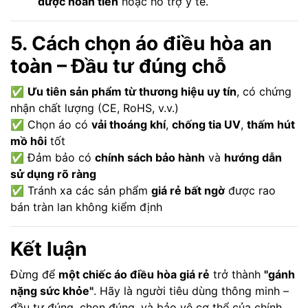
được hoàn tiền
hoặc hỗ trợ y tế.
5. Cách chọn áo điều hòa an
toàn – Đầu tư đúng chỗ
✅
Ưu tiên sản phẩm từ thương hiệu uy tín
, có chứng
nhận chất lượng (CE, RoHS, v.v.)
✅ Chọn áo có
vải thoáng khí
,
chống tia UV
,
thấm hút
mồ hôi
tốt
✅ Đảm bảo có
chính sách bảo hành
và
hướng dẫn
sử dụng rõ ràng
✅ Tránh xa các sản phẩm
giá rẻ bất ngờ
được rao
bán tràn lan không kiểm định
Kết luận
Đừng để
một chiếc áo điều hòa giá rẻ
trở thành
"gánh
nặng sức khỏe"
. Hãy là người tiêu dùng thông minh –
đầu tư đúng, chọn đúng, và bảo vệ cơ thể của chính