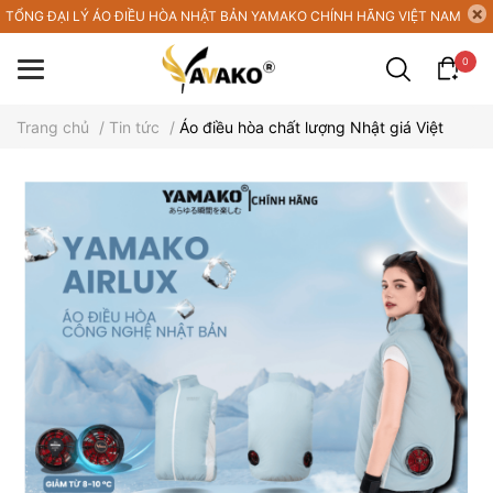
TỔNG ĐẠI LÝ ÁO ĐIỀU HÒA NHẬT BẢN YAMAKO CHÍNH HÃNG VIỆT NAM
0
Trang chủ
/
Tin tức
/
Áo điều hòa chất lượng Nhật giá Việt