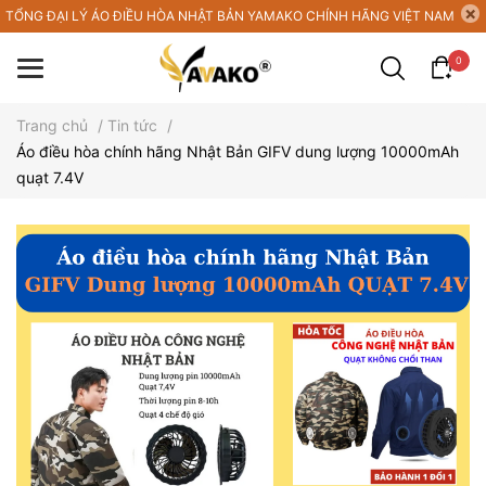
TỔNG ĐẠI LÝ ÁO ĐIỀU HÒA NHẬT BẢN YAMAKO CHÍNH HÃNG VIỆT NAM
0
Trang chủ
/
Tin tức
/
Áo điều hòa chính hãng Nhật Bản GIFV dung lượng 10000mAh
quạt 7.4V