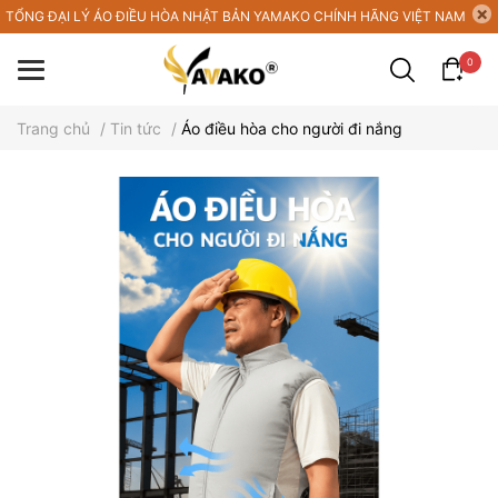
TỔNG ĐẠI LÝ ÁO ĐIỀU HÒA NHẬT BẢN YAMAKO CHÍNH HÃNG VIỆT NAM
0
Trang chủ
/
Tin tức
/
Áo điều hòa cho người đi nắng