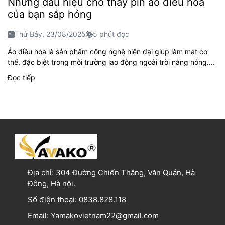
Những dấu hiệu cho thấy pin áo điều hòa
của bạn sắp hỏng
Thứ Bảy, 23/08/2025
5 phút đọc
Áo điều hòa là sản phẩm công nghệ hiện đại giúp làm mát cơ
thể, đặc biệt trong môi trường lao động ngoài trời nắng nóng....
Đọc tiếp
Địa chỉ:
304 Đường Chiến Thắng, Văn Quán, Hà
Đông, Hà nội.
Số điện thoại:
0838.828.118
Email:
Yamakovietnam22@gmail.com