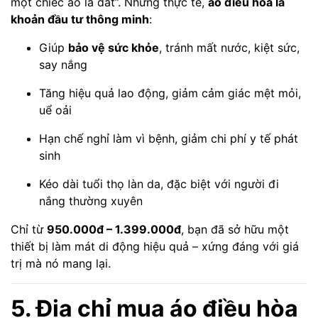
một chiếc áo là đắt”. Nhưng thực tế,
áo điều hòa là
khoản đầu tư thông minh
:
Giúp
bảo vệ sức khỏe
, tránh mất nước, kiệt sức,
say nắng
Tăng hiệu quả lao động, giảm cảm giác mệt mỏi,
uể oải
Hạn chế nghỉ làm vì bệnh, giảm chi phí y tế phát
sinh
Kéo dài tuổi thọ làn da, đặc biệt với người đi
nắng thường xuyên
Chỉ từ
950.000đ – 1.399.000đ
, bạn đã sở hữu một
thiết bị làm mát di động hiệu quả – xứng đáng với giá
trị mà nó mang lại.
5. Địa chỉ mua áo điều hòa