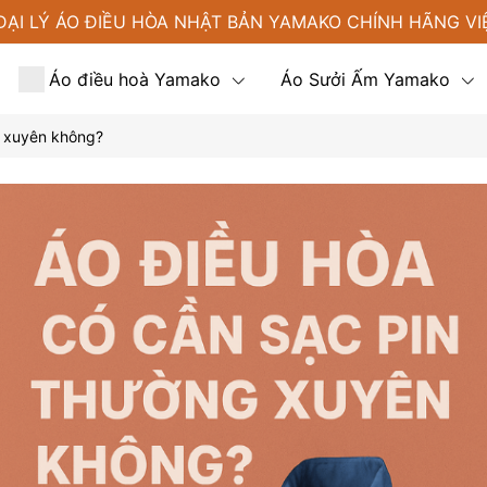
ĐẠI LÝ ÁO ĐIỀU HÒA NHẬT BẢN YAMAKO CHÍNH HÃNG VI
Áo điều hoà Yamako
Áo Sưởi Ấm Yamako
g xuyên không?
Tin tức
Liên hệ