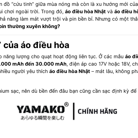
 đồ “cứu tinh” giữa mùa nóng mà còn là xu hướng mới của 
ui chơi ngoài trời. Trong đó,
áo điều hòa Nhật
và
áo điều h
, khả năng làm mát vượt trội và pin bền bỉ. Nhưng có một t
 pin thường xuyên không?
m” của áo điều hòa
ấp năng lượng cho quạt hoạt động liên tục. Ở các mẫu
áo đi
.000 mAh đến 30.000 mAh
, điện áp cao 17V hoặc 18V, ch
nhiều người yêu thích
áo điều hòa Nhật
– mát lâu, không phả
ithium sạc, nên dù bền đến đâu bạn cũng cần sạc định kỳ để