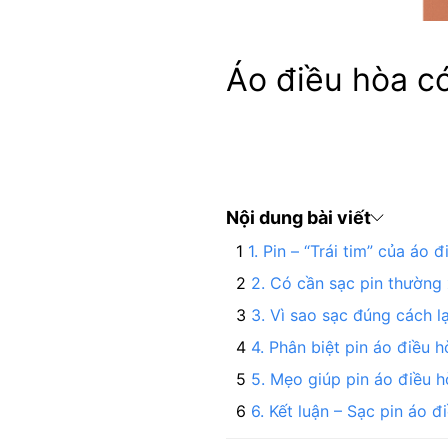
Áo điều hòa c
Nội dung bài viết
1. Pin – “Trái tim” của áo 
2. Có cần sạc pin thường
3. Vì sao sạc đúng cách l
4. Phân biệt pin áo điều 
5. Mẹo giúp pin áo điều 
6. Kết luận – Sạc pin áo đ