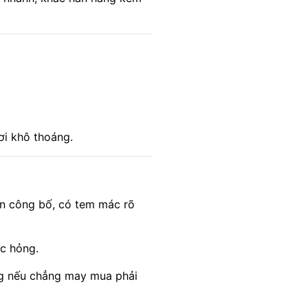
ơi khô thoáng.
ian công bố, có tem mác rõ
ặc hỏng.
ưng nếu chẳng may mua phải