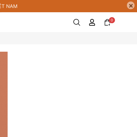
×
ỆT NAM
0