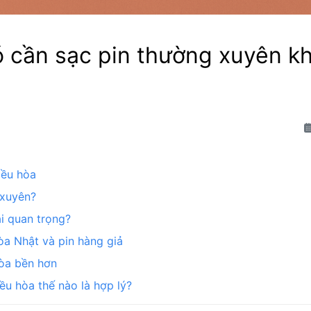
ó cần sạc pin thường xuyên k
điều hòa
 xuyên?
ại quan trọng?
hòa Nhật và pin hàng giả
hòa bền hơn
iều hòa thế nào là hợp lý?