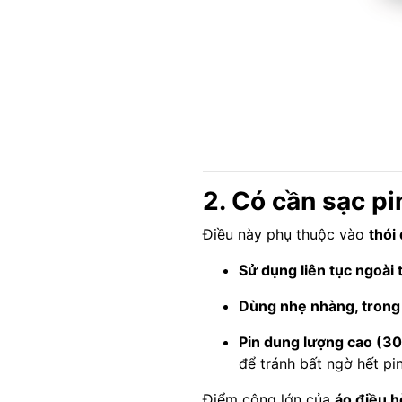
2. Có cần sạc p
Điều này phụ thuộc vào
thói
Sử dụng liên tục ngoài 
Dùng nhẹ nhàng, trong
Pin dung lượng cao (3
để tránh bất ngờ hết pin
Điểm cộng lớn của
áo điều h