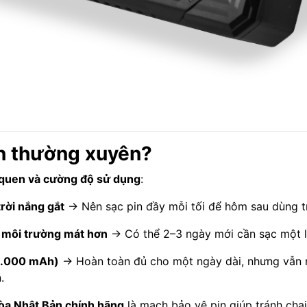
in thường xuyên?
 quen và cường độ sử dụng
:
trời nắng gắt
→ Nên sạc pin đầy mỗi tối để hôm sau dùng t
 môi trường mát hơn
→ Có thể 2–3 ngày mới cần sạc một l
0.000 mAh)
→ Hoàn toàn đủ cho một ngày dài, nhưng vẫn n
.
òa Nhật Bản chính hãng
là mạch bảo vệ pin giúp tránh cha