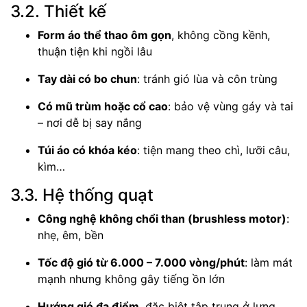
3.2. Thiết kế
Form áo thể thao ôm gọn
, không cồng kềnh,
thuận tiện khi ngồi lâu
Tay dài có bo chun
: tránh gió lùa và côn trùng
Có mũ trùm hoặc cổ cao
: bảo vệ vùng gáy và tai
– nơi dễ bị say nắng
Túi áo có khóa kéo
: tiện mang theo chì, lưỡi câu,
kìm…
3.3. Hệ thống quạt
Công nghệ không chổi than (brushless motor)
:
nhẹ, êm, bền
Tốc độ gió từ 6.000 – 7.000 vòng/phút
: làm mát
mạnh nhưng không gây tiếng ồn lớn
Hướng gió đa điểm
, đặc biệt tập trung ở lưng,