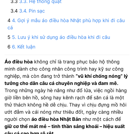
3.3. Hệ thống quạt
3.4. Pin sạc
4. Gợi ý mẫu áo điều hòa Nhật phù hợp khi đi câu
cá
5. Lưu ý khi sử dụng áo điều hòa khi đi câu
6. Kết luận
Áo điều hòa
không chỉ là trang phục bảo hộ thông
minh dành cho công nhân công trình hay kỹ sư công
nghiệp, mà còn đang trở thành
“vũ khí chống nóng” lý
tưởng cho dân câu cá chuyên nghiệp và đam mê.
Trong những ngày hè nắng như đổ lửa, việc ngồi hàng
giờ liền bên hồ, sông hay kênh rạch để săn cá là một
thử thách không hề dễ chịu. Thay vì chịu đựng mồ hôi
ướt đẫm và cái nóng như thiêu đốt, ngày càng nhiều
người chọn
áo điều hòa Nhật Bản
như một cách để
giữ cơ thể mát mẻ – tinh thần sảng khoái – hiệu suất
câu cá cao hơn rõ rệt.