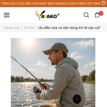
TỔNG ĐẠI LÝ ÁO ĐIỀU HÒA NHẬT BẢN YAMAKO CHÍNH HÃNG VIỆT NAM
0
Trang chủ
/
Tin tức
/
Áo điều hòa có nên dùng khi đi câu cá?