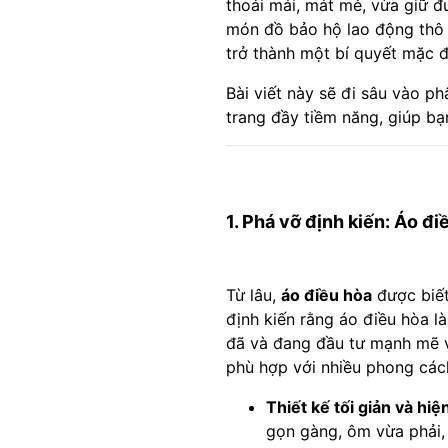
thoải mái, mát mẻ, vừa giữ 
món đồ bảo hộ lao động thô k
trở thành một bí quyết mặc đ
Bài viết này sẽ đi sâu vào p
trang đầy tiềm năng, giúp bạ
1. Phá vỡ định kiến: Áo đi
Từ lâu,
áo điều hòa
được biết
định kiến rằng áo điều hòa l
đã và đang đầu tư mạnh mẽ và
phù hợp với nhiều phong các
Thiết kế tối giản và hiện
gọn gàng, ôm vừa phải, 