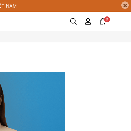
×
ỆT NAM
0