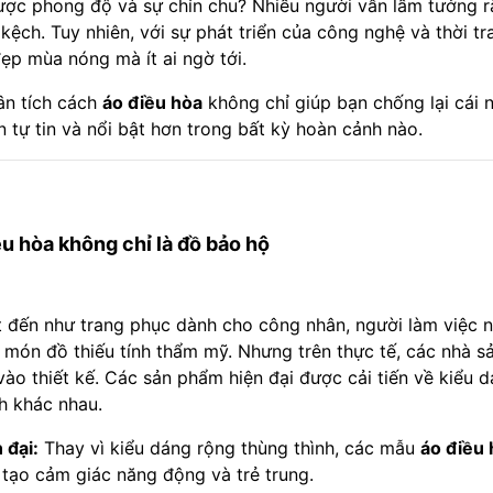
được phong độ và sự chỉn chu? Nhiều người vẫn lầm tưởng 
ệch. Tuy nhiên, với sự phát triển của công nghệ và thời tr
ẹp mùa nóng mà ít ai ngờ tới.
hân tích cách
áo điều hòa
không chỉ giúp bạn chống lại cái 
n tự tin và nổi bật hơn trong bất kỳ hoàn cảnh nào.
ều hòa không chỉ là đồ bảo hộ
 đến như trang phục dành cho công nhân, người làm việc ng
à món đồ thiếu tính thẩm mỹ. Nhưng trên thực tế, các nhà s
o thiết kế. Các sản phẩm hiện đại được cải tiến về kiểu dá
h khác nhau.
 đại:
Thay vì kiểu dáng rộng thùng thình, các mẫu
áo điều 
tạo cảm giác năng động và trẻ trung.