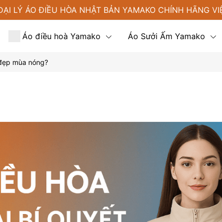
ĐẠI LÝ ÁO ĐIỀU HÒA NHẬT BẢN YAMAKO CHÍNH HÃNG VI
Áo điều hoà Yamako
Áo Sưởi Ấm Yamako
 đẹp mùa nóng?
Tin tức
Liên hệ