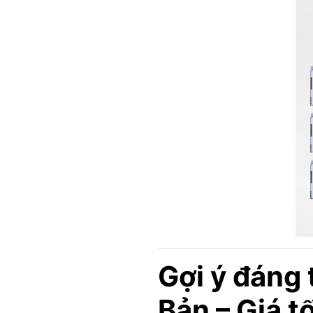
Gợi ý đáng 
Bản – Giá t