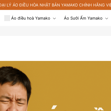
ĐẠI LÝ ÁO ĐIỀU HÒA NHẬT BẢN YAMAKO CHÍNH HÃNG VI
Áo điều hoà Yamako
Áo Sưởi Ấm Yamako
Tin tức
Liên hệ