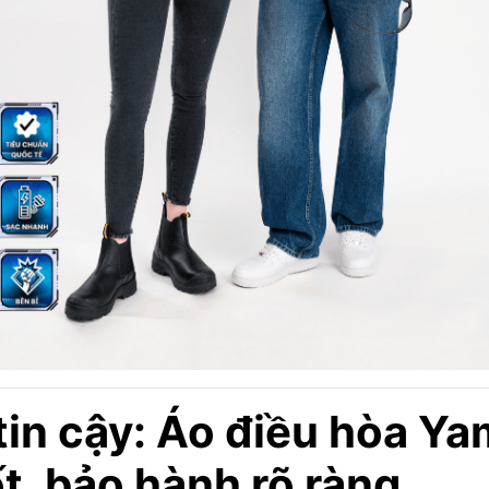
tin cậy: Áo điều hòa Y
ốt, bảo hành rõ ràng