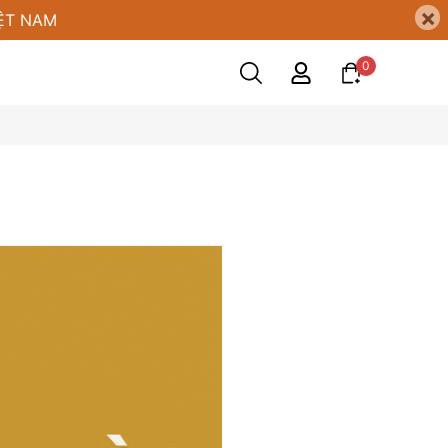
×
ỆT NAM
0