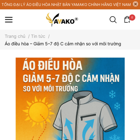
TỔNG ĐẠI LÝ ÁO ĐIỀU HÒA NHẬT BẢN YAMAKO CHÍNH HÃNG VIỆT NAM
0
Trang chủ
/
Tin tức
/
Áo điều hòa – Giảm 5–7 độ C cảm nhận so với môi trường