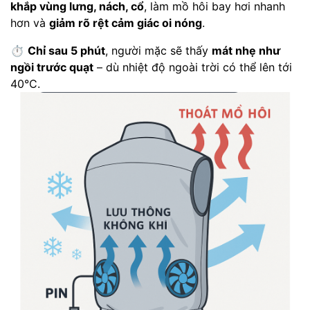
khắp vùng lưng, nách, cổ
, làm mồ hôi bay hơi nhanh
hơn và
giảm rõ rệt cảm giác oi nóng
.
⏱️
Chỉ sau 5 phút
, người mặc sẽ thấy
mát nhẹ như
ngồi trước quạt
– dù nhiệt độ ngoài trời có thể lên tới
40°C.