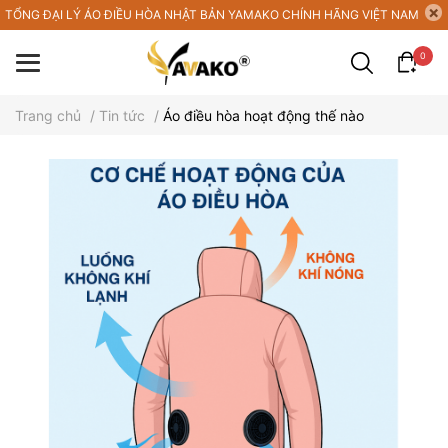
TỔNG ĐẠI LÝ ÁO ĐIỀU HÒA NHẬT BẢN YAMAKO CHÍNH HÃNG VIỆT NAM
0
Trang chủ
/
Tin tức
/
Áo điều hòa hoạt động thế nào