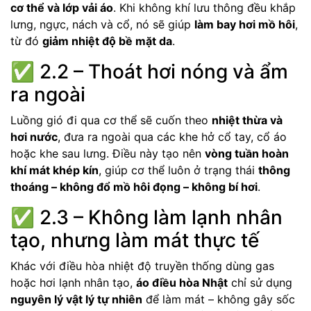
cơ thể và lớp vải áo
. Khi không khí lưu thông đều khắp
lưng, ngực, nách và cổ, nó sẽ giúp
làm bay hơi mồ hôi
,
từ đó
giảm nhiệt độ bề mặt da
.
✅ 2.2 – Thoát hơi nóng và ẩm
ra ngoài
Luồng gió đi qua cơ thể sẽ cuốn theo
nhiệt thừa và
hơi nước
, đưa ra ngoài qua các khe hở cổ tay, cổ áo
hoặc khe sau lưng. Điều này tạo nên
vòng tuần hoàn
khí mát khép kín
, giúp cơ thể luôn ở trạng thái
thông
thoáng – không đổ mồ hôi đọng – không bí hơi
.
✅ 2.3 – Không làm lạnh nhân
tạo, nhưng làm mát thực tế
Khác với điều hòa nhiệt độ truyền thống dùng gas
hoặc hơi lạnh nhân tạo,
áo điều hòa Nhật
chỉ sử dụng
nguyên lý vật lý tự nhiên
để làm mát – không gây sốc