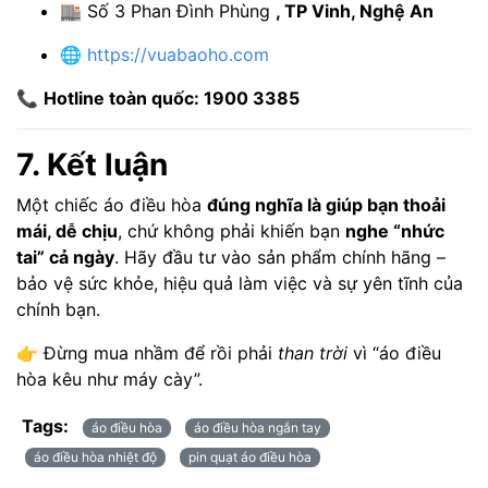
🏬 Số 3 Phan Đình Phùng
, TP Vinh, Nghệ An
🌐
https://vuabaoho.com
📞
Hotline toàn quốc: 1900 3385
7. Kết luận
Một chiếc áo điều hòa
đúng nghĩa là giúp bạn thoải
mái, dễ chịu
, chứ không phải khiến bạn
nghe “nhức
tai” cả ngày
. Hãy đầu tư vào sản phẩm chính hãng –
bảo vệ sức khỏe, hiệu quả làm việc và sự yên tĩnh của
chính bạn.
👉 Đừng mua nhầm để rồi phải
than trời
vì “áo điều
hòa kêu như máy cày”.
Tags:
áo điều hòa
áo điều hòa ngắn tay
áo điều hòa nhiệt độ
pin quạt áo điều hòa