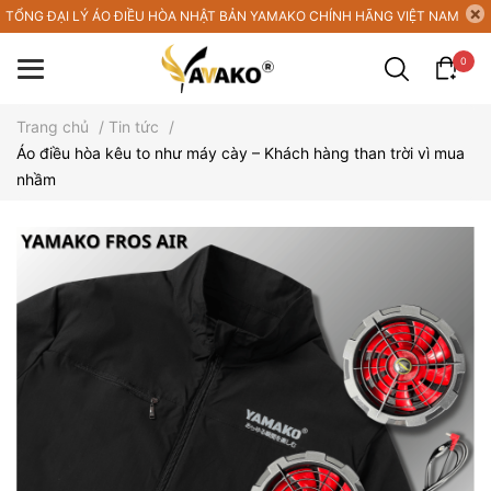
TỔNG ĐẠI LÝ ÁO ĐIỀU HÒA NHẬT BẢN YAMAKO CHÍNH HÃNG VIỆT NAM
0
Trang chủ
/
Tin tức
/
Áo điều hòa kêu to như máy cày – Khách hàng than trời vì mua
nhầm