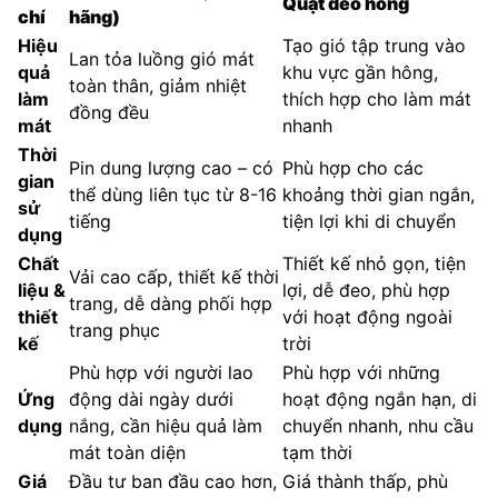
Quạt đeo hông
chí
hãng)
Hiệu
Tạo gió tập trung vào
Lan tỏa luồng gió mát
quả
khu vực gần hông,
toàn thân, giảm nhiệt
làm
thích hợp cho làm mát
đồng đều
mát
nhanh
Thời
Pin dung lượng cao – có
Phù hợp cho các
gian
thể dùng liên tục từ 8-16
khoảng thời gian ngắn,
sử
tiếng
tiện lợi khi di chuyển
dụng
Chất
Thiết kế nhỏ gọn, tiện
Vải cao cấp, thiết kế thời
liệu &
lợi, dễ đeo, phù hợp
trang, dễ dàng phối hợp
thiết
với hoạt động ngoài
trang phục
kế
trời
Phù hợp với người lao
Phù hợp với những
Ứng
động dài ngày dưới
hoạt động ngắn hạn, di
dụng
nắng, cần hiệu quả làm
chuyển nhanh, nhu cầu
mát toàn diện
tạm thời
Giá
Đầu tư ban đầu cao hơn,
Giá thành thấp, phù