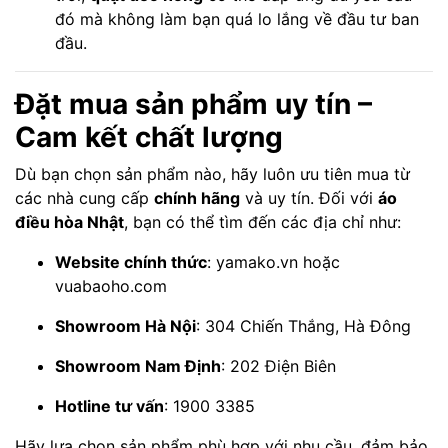
đó mà không làm bạn quá lo lắng về đầu tư ban
đầu.
Đặt mua sản phẩm uy tín –
Cam kết chất lượng
Dù bạn chọn sản phẩm nào, hãy luôn ưu tiên mua từ
các nhà cung cấp
chính hãng
và uy tín. Đối với
áo
điều hòa Nhật
, bạn có thể tìm đến các địa chỉ như:
Website chính thức
:
yamako.vn
hoặc
vuabaoho.com
Showroom Hà Nội
: 304 Chiến Thắng, Hà Đông
Showroom Nam Định
: 202 Điện Biên
Hotline tư vấn
: 1900 3385
Hãy lựa chọn sản phẩm phù hợp với nhu cầu, đảm bảo