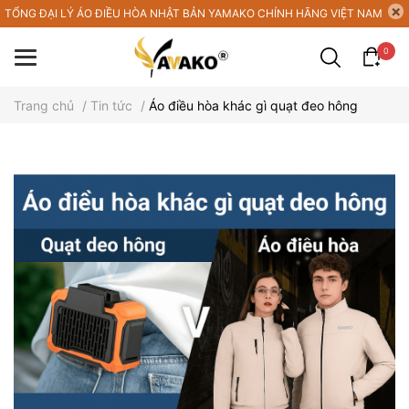
TỔNG ĐẠI LÝ ÁO ĐIỀU HÒA NHẬT BẢN YAMAKO CHÍNH HÃNG VIỆT NAM
0
Trang chủ
/
Tin tức
/
Áo điều hòa khác gì quạt đeo hông