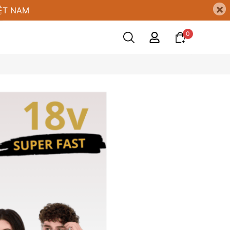
×
ỆT NAM
0