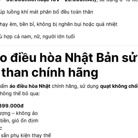
iúp luồng khí mát phân bố đều toàn thân
hạy êm, bền bỉ, không bị nghẽn bụi hoặc quá nhiệt
hù hợp cả nam, nữ, người lớn tuổi
o điều hòa Nhật Bản sử
 than chính hãng
phẩm
áo điều hòa Nhật
chính hãng, sử dụng
quạt không chổi
không thể bỏ qua:
.399.000đ
ượng – không ảo
bền, gió ổn định
c
 sẵn phụ kiện thay thế