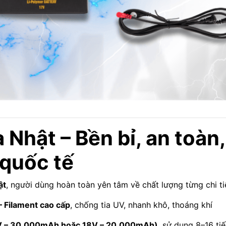
 Nhật – Bền bỉ, an toàn
 quốc tế
ật
, người dùng hoàn toàn yên tâm về chất lượng từng chi ti
 – Filament cao cấp
, chống tia UV, nhanh khô, thoáng khí
17V – 30.000mAh hoặc 18V – 20.000mAh)
, sử dụng 8–16 tiế