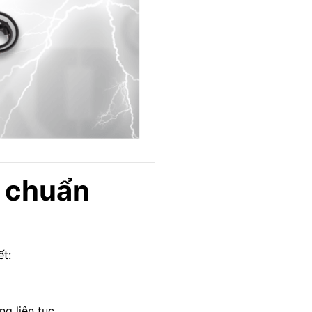
, chuẩn
ết:
ng liên tục