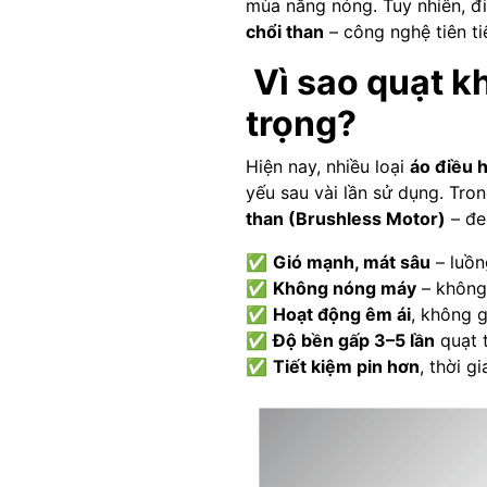
mùa nắng nóng. Tuy nhiên, đi
chổi than
– công nghệ tiên ti
Vì sao quạt kh
trọng?
Hiện nay, nhiều loại
áo điều h
yếu sau vài lần sử dụng. Tro
than (Brushless Motor)
– đem
✅
Gió mạnh, mát sâu
– luồn
✅
Không nóng máy
– không
✅
Hoạt động êm ái
, không g
✅
Độ bền gấp 3–5 lần
quạt 
✅
Tiết kiệm pin hơn
, thời g