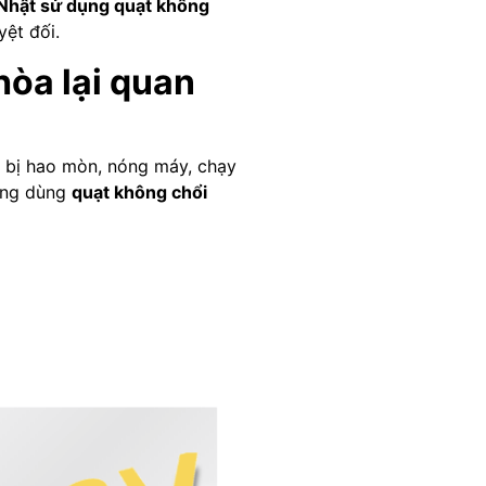
 Nhật sử dụng quạt không
yệt đối.
hòa lại quan
ễ bị hao mòn, nóng máy, chạy
ang dùng
quạt không chổi