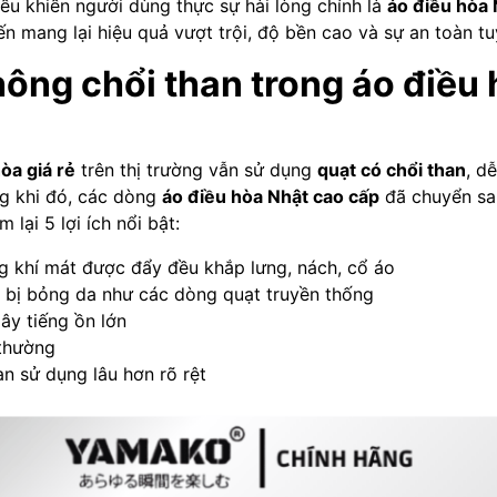
ều khiến người dùng thực sự hài lòng chính là
áo điều hòa
ến mang lại hiệu quả vượt trội, độ bền cao và sự an toàn tu
ông chổi than trong áo điều 
òa giá rẻ
trên thị trường vẫn sử dụng
quạt có chổi than
, d
ng khi đó, các dòng
áo điều hòa Nhật cao cấp
đã chuyển s
 lại 5 lợi ích nổi bật:
g khí mát được đẩy đều khắp lưng, nách, cổ áo
 bị bỏng da như các dòng quạt truyền thống
ây tiếng ồn lớn
thường
ian sử dụng lâu hơn rõ rệt