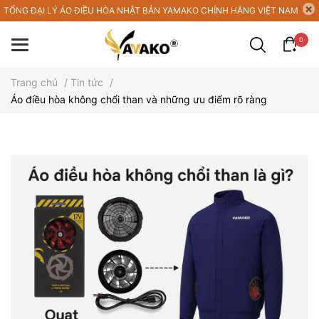
TỔNG ĐẠI LÝ ÁO ĐIỀU HÒA NHẬT BẢN YAMAKO CHÍNH HÃNG VIỆT NAM
0
Trang chủ
/
Tin tức
/
Áo điều hòa không chổi than và những ưu điểm rõ ràng