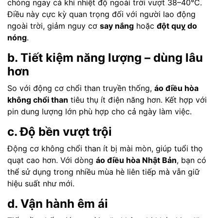
chóng ngay cả khi nhiệt độ ngoài trời vượt 38–40°C.
Điều này cực kỳ quan trọng đối với người lao động
ngoài trời, giảm nguy cơ
say nắng
hoặc
đột quỵ do
nóng
.
b. Tiết kiệm năng lượng – dùng lâu
hơn
So với động cơ chổi than truyền thống,
áo điều hòa
không chổi than
tiêu thụ ít điện năng hơn. Kết hợp với
pin dung lượng lớn phù hợp cho cả ngày làm việc.
c. Độ bền vượt trội
Động cơ không chổi than ít bị mài mòn, giúp tuổi thọ
quạt cao hơn. Với dòng
áo điều hòa Nhật Bản
, bạn có
thể sử dụng trong nhiều mùa hè liên tiếp mà vẫn giữ
hiệu suất như mới.
d. Vận hành êm ái