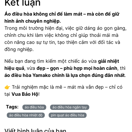
Kết luận
Áo điều hòa không chỉ để làm mát – mà còn để giữ
hình ảnh chuyên nghiệp.
Trong môi trường hiện đại, việc giữ dáng áo gọn gàng,
chỉnh chu khi làm việc không chỉ giúp thoải mái mà
còn nâng cao sự tự tin, tạo thiện cảm với đối tác và
đồng nghiệp.
Nếu bạn đang tìm kiếm một chiếc áo vừa
giải nhiệt
hiệu quả
, vừa
đẹp – gọn – phù hợp mọi hoàn cảnh
, thì
áo điều hòa Yamako chính là lựa chọn đúng đắn nhất
.
👉 Trải nghiệm mặc là mê – mát mà vẫn đẹp – chỉ có
tại
Vua Bảo Hộ
!
Tags:
áo điều hòa
áo điều hòa ngắn tay
áo điều hòa nhiệt độ
pin quạt áo điều hòa
Viết bình luận của bạn