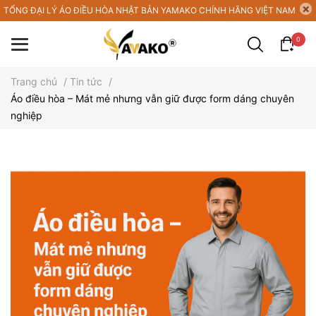
TỔNG ĐẠI LÝ ÁO ĐIỀU HÒA NHẬT BẢN YAMAKO CHÍNH HÃNG VIỆT NAM
0
Trang chủ
/
Tin tức
/
Áo điều hòa – Mát mẻ nhưng vẫn giữ được form dáng chuyên
nghiệp