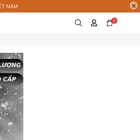
×
ỆT NAM
0