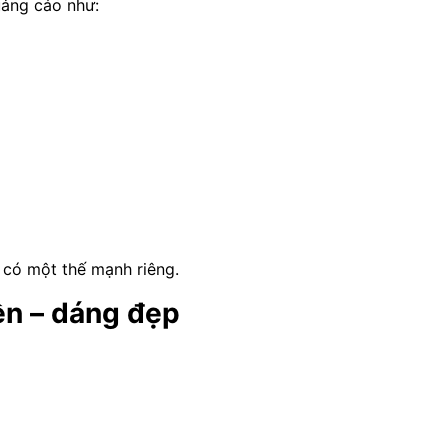
uảng cáo như:
 có một thế mạnh riêng.
ền – dáng đẹp