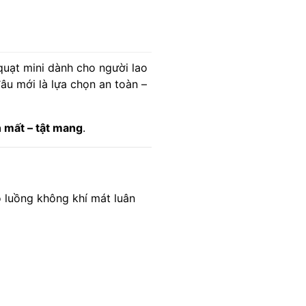
 quạt mini dành cho người lao
u mới là lựa chọn an toàn –
n mất – tật mang
.
o luồng không khí mát luân