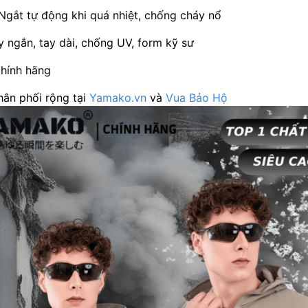
 Ngắt tự động khi quá nhiệt, chống cháy nổ
 ngắn, tay dài, chống UV, form kỹ sư
hính hãng
ân phối rộng tại
Yamako.vn
và
Vua Bảo Hộ