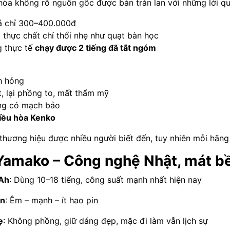
hòa không rõ nguồn gốc được bán tràn lan với những lời q
á chỉ 300–400.000đ
hực chất chỉ thổi nhẹ như quạt bàn học
 thực tế
chạy được 2 tiếng đã tắt ngóm
h hỏng
, lại phồng to, mất thẩm mỹ
ông có mạch bảo
iều hòa Kenko
thương hiệu được nhiều người biết đến, tuy nhiên mỗi hãng
Yamako – Công nghệ Nhật, mát b
mAh
: Dùng 10–18 tiếng, công suất mạnh nhất hiện nay
an
: Êm – mạnh – ít hao pin
ẹ
: Không phồng, giữ dáng đẹp, mặc đi làm vẫn lịch sự