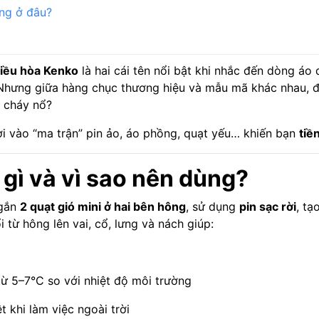
ng ở đâu?
iều hòa Kenko
là hai cái tên nổi bật khi nhắc đến dòng áo
hưng giữa hàng chục thương hiệu và mẫu mã khác nhau, đâ
o cháy nổ?
ơi vào “ma trận” pin ảo, áo phồng, quạt yếu… khiến bạn
tiề
 gì và vì sao nên dùng?
 gắn
2 quạt gió mini ở hai bên hông
, sử dụng
pin sạc rời
, tạ
 từ hông lên vai, cổ, lưng và nách giúp:
ừ 5–7°C so với nhiệt độ môi trường
 khi làm việc ngoài trời