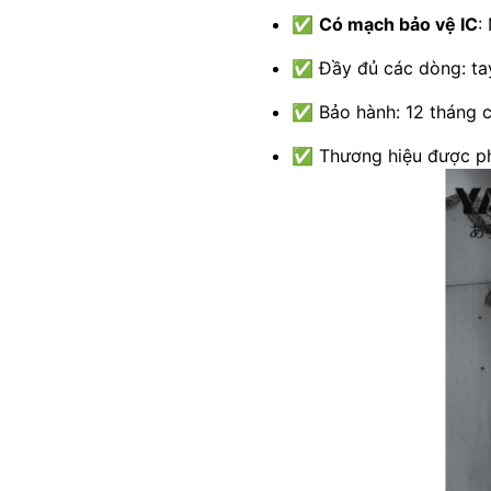
✅
Có mạch bảo vệ IC
:
✅ Đầy đủ các dòng: tay
✅ Bảo hành: 12 tháng c
✅ Thương hiệu được ph