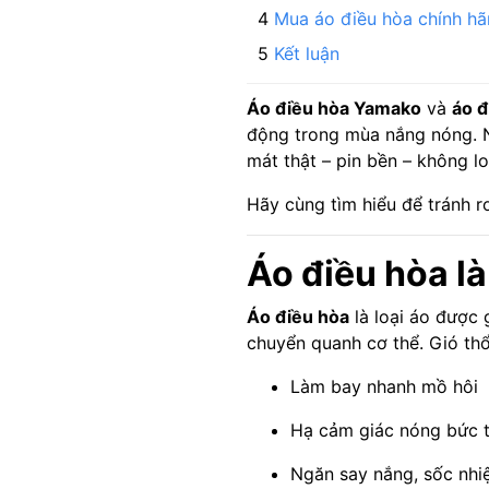
Mua áo điều hòa chính hã
Kết luận
Áo điều hòa Yamako
và
áo đ
động trong mùa nắng nóng. N
mát thật – pin bền – không l
Hãy cùng tìm hiểu để tránh r
Áo điều hòa là
Áo điều hòa
là loại áo được
chuyển quanh cơ thể. Gió thổi
Làm bay nhanh mồ hôi
Hạ cảm giác nóng bức t
Ngăn say nắng, sốc nhiệt