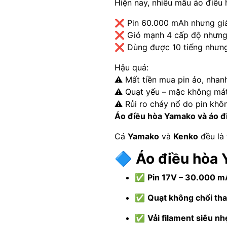
Hiện nay, nhiều mẫu áo điều 
❌ Pin 60.000 mAh nhưng gi
❌ Gió mạnh 4 cấp độ nhưng t
❌ Dùng được 10 tiếng nhưng
Hậu quả:
⚠️ Mất tiền mua pin ảo, nhan
⚠️ Quạt yếu – mặc không mát
⚠️ Rủi ro cháy nổ do pin kh
Áo điều hòa Yamako và áo đ
Cả
Yamako
và
Kenko
đều là 
🔷
Áo điều hòa 
✅
Pin 17V – 30.000 
✅
Quạt không chổi th
✅
Vải filament siêu nh