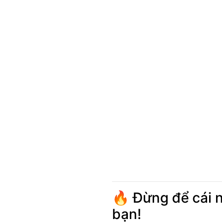
🔥 Đừng để cái 
bạn!