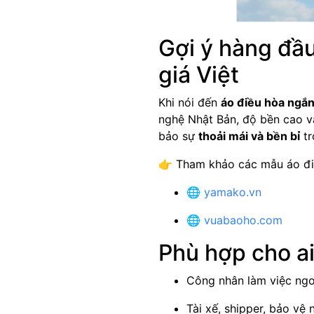
Gợi ý hàng đầ
giá Việt
Khi nói đến
áo điều hòa ngắn
nghệ Nhật Bản, độ bền cao và
bảo sự
thoải mái và bền bỉ
tr
👉 Tham khảo các mẫu áo đi
🌐
yamako.vn
🌐
vuabaoho.com
Phù hợp cho a
Công nhân làm việc ngo
Tài xế, shipper, bảo vệ 