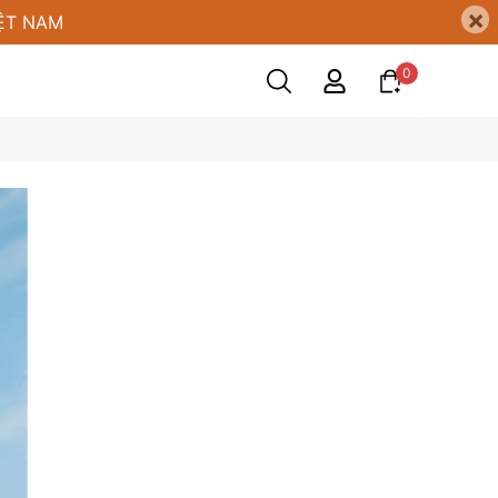
×
ỆT NAM
0