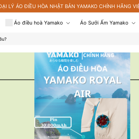
ĐẠI LÝ ÁO ĐIỀU HÒA NHẬT BẢN YAMAKO CHÍNH HÃNG VI
Áo điều hoà Yamako
Áo Sưởi Ấm Yamako
iêu?
Tin tức
Liên hệ