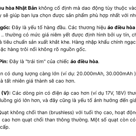
ều hòa Nhật Bản
không cố định mà dao động tùy thuộc vào 
ày sẽ giúp bạn lựa chọn được sản phẩm phù hợp nhất với nh
gốc:
Đây là yếu tố hàng đầu. Các thương hiệu
áo điều hòa
.. thường có mức giá niêm yết được định hình bởi uy tín, 
 tiêu chuẩn sản xuất khắt khe. Hàng nhập khẩu chính ngạc
ặc hàng trôi nổi không rõ nguồn gốc.
Pin:
Đây là "trái tim" của chiếc
áo điều hòa
.
n có dung lượng càng lớn (ví dụ: 20.000mAh, 30.000mAh )
và tất nhiên giá thành sẽ cao hơn.
 (V):
Các dòng pin có điện áp cao hơn (ví dụ 17V, 18V) thư
uồng gió lớn hơn, và đây cũng là yếu tố ảnh hưởng đến giá
uạt không chổi than (brushless) với tuổi thọ cao, hoạt động
 cao hơn quạt chổi than thông thường. Một số quạt còn c
 cấp.