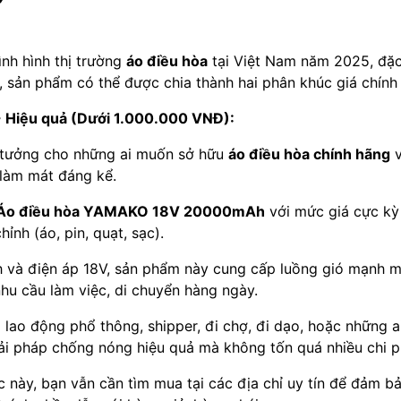
ình hình thị trường
áo điều hòa
tại Việt Nam năm 2025, đặc 
 sản phẩm có thể được chia thành hai phân khúc giá chính 
- Hiệu quả (Dưới 1.000.000 VNĐ):
ý tưởng cho những ai muốn sở hữu
áo điều hòa chính hãng
v
làm mát đáng kể.
Áo điều hòa YAMAKO 18V 20000mAh
với mức giá cực kỳ
ỉnh (áo, pin, quạt, sạc).
 và điện áp 18V, sản phẩm này cung cấp luồng gió mạnh mẽ
hu cầu làm việc, di chuyển hàng ngày.
lao động phổ thông, shipper, đi chợ, đi dạo, hoặc những 
i pháp chống nóng hiệu quả mà không tốn quá nhiều chi ph
 này, bạn vẫn cần tìm mua tại các địa chỉ uy tín để đảm b