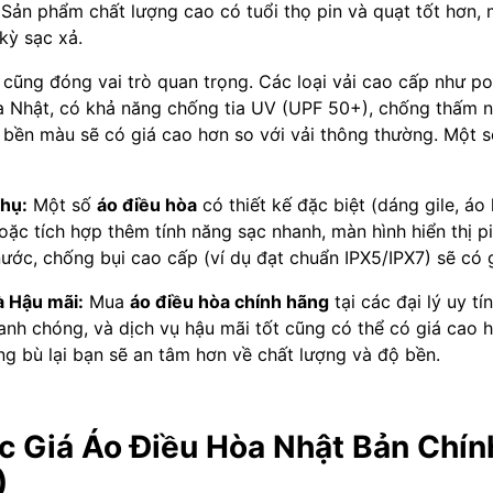
Sản phẩm chất lượng cao có tuổi thọ pin và quạt tốt hơn, man
kỳ sạc xả.
cũng đóng vai trò quan trọng. Các loại vải cao cấp như pol
 Nhật, có khả năng chống tia UV (UPF 50+), chống thấm n
và bền màu sẽ có giá cao hơn so với vải thông thường. Một 
Phụ:
Một số
áo điều hòa
có thiết kế đặc biệt (dáng gile, áo 
, hoặc tích hợp thêm tính năng sạc nhanh, màn hình hiển thị 
ớc, chống bụi cao cấp (ví dụ đạt chuẩn IPX5/IPX7) sẽ có g
à Hậu mãi:
Mua
áo điều hòa chính hãng
tại các đại lý uy tí
hanh chóng, và dịch vụ hậu mãi tốt cũng có thể có giá cao 
g bù lại bạn sẽ an tâm hơn về chất lượng và độ bền.
c Giá Áo Điều Hòa Nhật Bản Chí
)