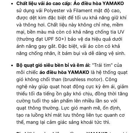
Chất liệu vải áo cao cấp:
Áo điều hòa YAMAKO
sử dụng vải Polyester và Filament mật độ cao,
được dệt kim đặc biệt để tối ưu khả năng giữ khí
và thông hơi. Chất liệu này không chỉ nhẹ, mềm
mại, bền màu mà còn có khả năng chống tia UV
(thường đạt UPF 50+) bảo vệ da hiệu quả dưới
ánh nắng gay gắt. Đặc biệt, vải áo còn có khả
năng chống nhăn, ít bám bụi và dễ dàng vệ sinh.
Bộ quạt gió siêu bền bỉ và êm ái:
"Trái tim" của
mỗi chiếc
áo điều hòa YAMAKO
là hệ thống quạt
gió không chổi than (brushless motor). Công
nghệ này giúp quạt hoạt động cực kỳ êm ái, giảm
thiểu tối đa tiếng ồn gây khó chịu, đồng thời tăng
cường tuổi thọ sản phẩm lên nhiều lần so với
quạt thông thường. Lực gió mạnh mẽ, ổn định,
tạo ra luồng khí mát lưu thông liên tục quanh cơ
thể, mang lại cảm giác sảng khoái tức thì.