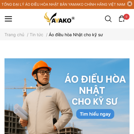
TỔNG ĐẠI LÝ ÁO ĐIỀU HÒA NHẬT BẢN YAMAKO CHÍNH HÃNG VIỆT NAM
0
Trang chủ
/
Tin tức
/
Áo điều hòa Nhật cho kỹ sư