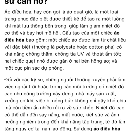
sư cần nó?
Áo điều hòa, hay còn gọi là áo quạt gió, là một loại
trang phục đặc biệt được thiết kế để tạo ra một luồng
khí mát lưu thông bên trong, giúp làm giảm nhiệt độ
cơ thể và bay hơi mồ hôi. Cấu tạo của một chiếc
áo
điều hòa
bao gồm: một chiếc áo được làm từ chất liệu
vải đặc biệt (thường là polyeste hoặc cotton pha) có
khả năng chống thấm, chống tia UV và thoát ẩm tốt;
hai chiếc quạt nhỏ được gắn ở hai bên hông áo; và
một cục pin sạc dự phòng.
Đối với các kỹ sư, những người thường xuyên phải làm
việc ngoài trời hoặc trong các môi trường có nhiệt độ
cao như công trường xây dựng, nhà máy sản xuất,
xưởng cơ khí, việc bị nóng bức không chỉ gây khó chịu
mà còn tiềm ẩn nhiều rủi ro về sức khỏe. Nhiệt độ cao
có thể dẫn đến say nắng, mất nước, kiệt sức và ảnh
hưởng nghiêm trọng đến khả năng tập trung, từ đó làm
tăng nguy cơ tai nạn lao động. Sử dụng
áo điều hòa