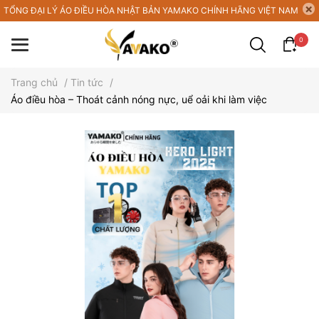
TỔNG ĐẠI LÝ ÁO ĐIỀU HÒA NHẬT BẢN YAMAKO CHÍNH HÃNG VIỆT NAM
0
Trang chủ
/
Tin tức
/
Áo điều hòa – Thoát cảnh nóng nực, uể oải khi làm việc