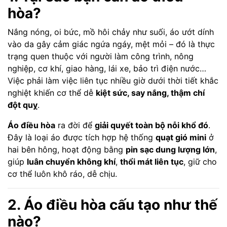
hòa?
Nắng nóng, oi bức, mồ hôi chảy như suối, áo ướt dính
vào da gây cảm giác ngứa ngáy, mệt mỏi – đó là thực
trạng quen thuộc với người làm công trình, nông
nghiệp, cơ khí, giao hàng, lái xe, bảo trì điện nước…
Việc phải làm việc liên tục nhiều giờ dưới thời tiết khắc
nghiệt khiến cơ thể dễ
kiệt sức, say nắng, thậm chí
đột quỵ
.
Áo điều hòa
ra đời để
giải quyết toàn bộ nỗi khổ đó
.
Đây là loại áo được tích hợp hệ thống
quạt gió mini
ở
hai bên hông, hoạt động bằng
pin sạc dung lượng lớn
,
giúp
luân chuyển không khí
,
thổi mát liên tục
, giữ cho
cơ thể luôn khô ráo, dễ chịu.
2. Áo điều hòa cấu tạo như thế
nào?