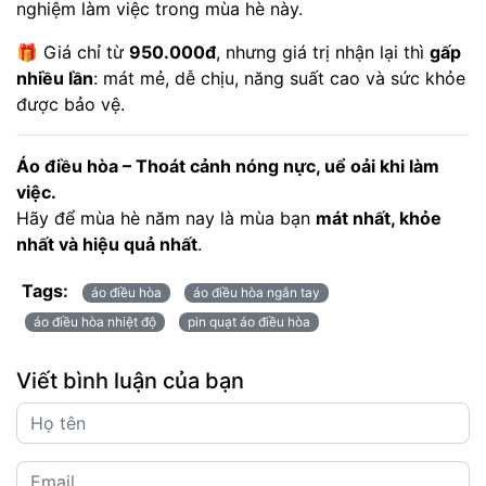
nghiệm làm việc trong mùa hè này.
🎁 Giá chỉ từ
950.000đ
, nhưng giá trị nhận lại thì
gấp
nhiều lần
: mát mẻ, dễ chịu, năng suất cao và sức khỏe
được bảo vệ.
Áo điều hòa – Thoát cảnh nóng nực, uể oải khi làm
việc.
Hãy để mùa hè năm nay là mùa bạn
mát nhất, khỏe
nhất và hiệu quả nhất
.
Tags:
áo điều hòa
áo điều hòa ngắn tay
áo điều hòa nhiệt độ
pin quạt áo điều hòa
Viết bình luận của bạn