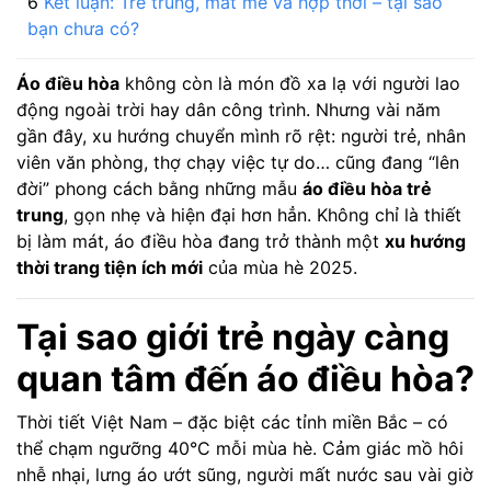
Kết luận: Trẻ trung, mát mẻ và hợp thời – tại sao
bạn chưa có?
Áo điều hòa
không còn là món đồ xa lạ với người lao
động ngoài trời hay dân công trình. Nhưng vài năm
gần đây, xu hướng chuyển mình rõ rệt: người trẻ, nhân
viên văn phòng, thợ chạy việc tự do… cũng đang “lên
đời” phong cách bằng những mẫu
áo điều hòa trẻ
trung
, gọn nhẹ và hiện đại hơn hẳn. Không chỉ là thiết
bị làm mát, áo điều hòa đang trở thành một
xu hướng
thời trang tiện ích mới
của mùa hè 2025.
Tại sao giới trẻ ngày càng
quan tâm đến áo điều hòa?
Thời tiết Việt Nam – đặc biệt các tỉnh miền Bắc – có
thể chạm ngưỡng 40°C mỗi mùa hè. Cảm giác mồ hôi
nhễ nhại, lưng áo ướt sũng, người mất nước sau vài giờ