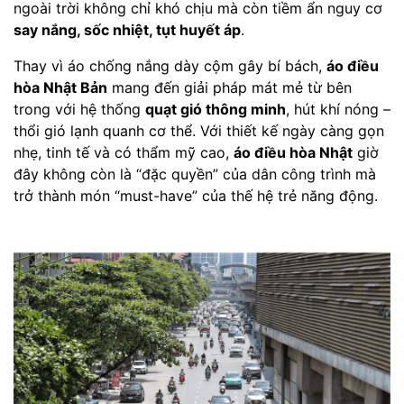
ngoài trời không chỉ khó chịu mà còn tiềm ẩn nguy cơ
say nắng, sốc nhiệt, tụt huyết áp
.
Thay vì áo chống nắng dày cộm gây bí bách,
áo điều
hòa Nhật Bản
mang đến giải pháp mát mẻ từ bên
trong với hệ thống
quạt gió thông minh
, hút khí nóng –
thổi gió lạnh quanh cơ thể. Với thiết kế ngày càng gọn
nhẹ, tinh tế và có thẩm mỹ cao,
áo điều hòa Nhật
giờ
đây không còn là “đặc quyền” của dân công trình mà
trở thành món “must-have” của thế hệ trẻ năng động.