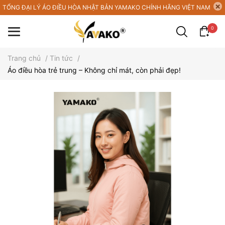
TỔNG ĐẠI LÝ ÁO ĐIỀU HÒA NHẬT BẢN YAMAKO CHÍNH HÃNG VIỆT NAM
0
Trang chủ
/
Tin tức
/
Áo điều hòa trẻ trung – Không chỉ mát, còn phải đẹp!