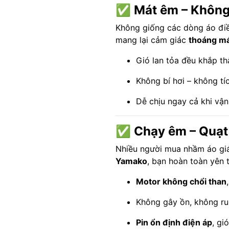
✅
Mát êm – Không 
Không giống các dòng áo điều
mang lại cảm giác
thoáng má
Gió lan tỏa đều khắp th
Không bí hơi – không tíc
Dễ chịu ngay cả khi vận
✅
Chạy êm – Quạt
Nhiều người mua nhầm áo giá r
Yamako
, bạn hoàn toàn yên 
Motor không chổi than
Không gây ồn, không r
Pin ổn định điện áp
, gi