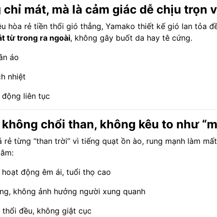
chỉ mát, mà là cảm giác dễ chịu trọn 
 hòa rẻ tiền thổi gió thẳng, Yamako thiết kế gió lan tỏa đ
t từ trong ra ngoài
, không gây buốt da hay tê cứng.
ân áo
h nhiệt
 động liên tục
 không chổi than, không kêu to như “
ẻ từng “than trời” vì tiếng quạt ồn ào, rung mạnh làm mất 
tâm:
, hoạt động êm ái, tuổi thọ cao
ung, không ảnh hưởng người xung quanh
ó thổi đều, không giật cục