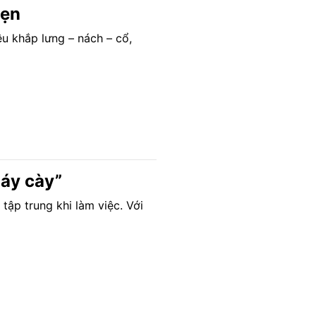
vẹn
ều khắp lưng – nách – cổ,
máy cày”
tập trung khi làm việc. Với