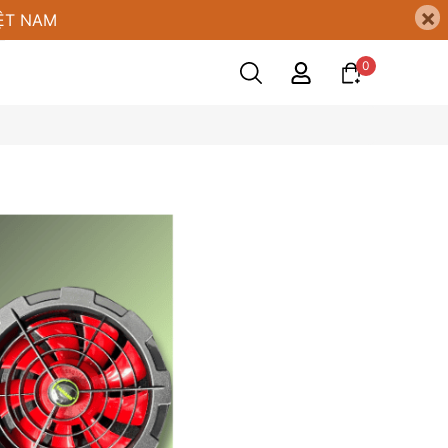
×
ỆT NAM
0