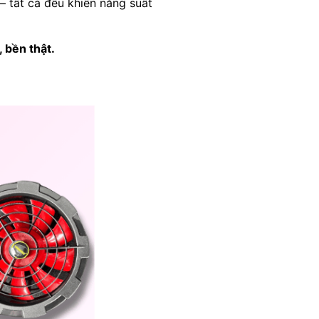
– tất cả đều khiến năng suất
 bền thật.