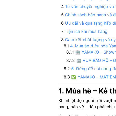
Tư vấn chuyên nghiệp và t
Chính sách bảo hành và đổ
Ưu đãi và quà tặng hấp d
Tiện ích khi mua hàng
Cam kết chất lượng và uy 
4. Mua áo điều hòa Ya
🏢 YAMAKO – Showro
🏢 VUA BẢO HỘ – Đạ
5. Đừng để cái nóng 
✅ YAMAKO – MÁT ÊM,
1. Mùa hè – Kẻ t
Khi nhiệt độ ngoài trời vượ
hàng, bảo vệ… đều phải chịu