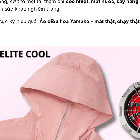
ng, cơ thể mệt lả, thậm chí
sốc nhiệt, mất nước, say nắng
ểm sức khỏe nghiêm trọng.
cực kỳ hiệu quả:
Áo điều hòa Yamako – mát thật, chạy thật,