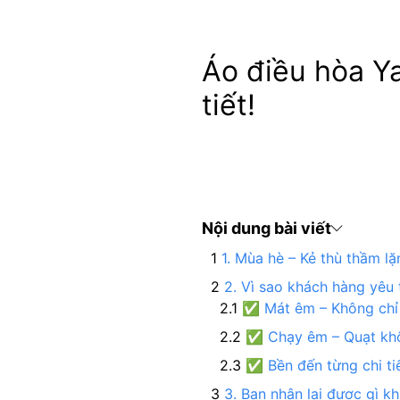
Áo điều hòa Y
tiết!
Nội dung bài viết
1. Mùa hè – Kẻ thù thầm lặ
2. Vì sao khách hàng yêu
✅ Mát êm – Không chỉ 
✅ Chạy êm – Quạt khô
✅ Bền đến từng chi tiế
3. Bạn nhận lại được gì 