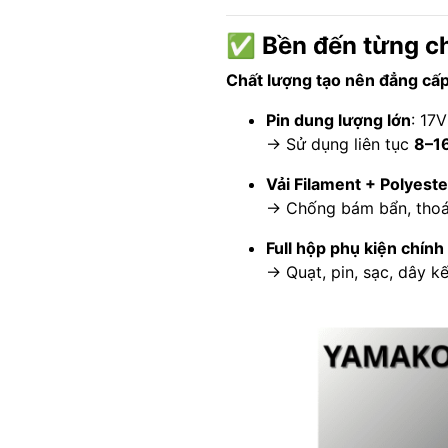
✅
Bền đến từng chi
Chất lượng tạo nên đẳng cấ
Pin dung lượng lớn
: 17
→ Sử dụng liên tục
8–16
Vải Filament + Polyeste
→ Chống bám bẩn, thoát
Full hộp phụ kiện chính
→ Quạt, pin, sạc, dây kế