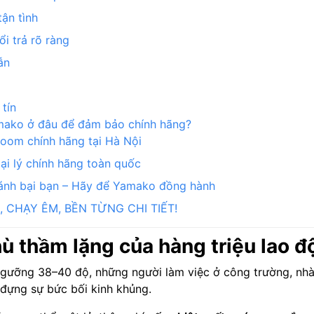
ận tình
i trả rõ ràng
ẫn
tín
mako ở đâu để đảm bảo chính hãng?
om chính hãng tại Hà Nội
i lý chính hãng toàn quốc
đánh bại bạn – Hãy để Yamako đồng hành
 CHẠY ÊM, BỀN TỪNG CHI TIẾT!
hù thầm lặng của hàng triệu lao đ
t ngưỡng 38–40 độ, những người làm việc ở công trường, nh
 đựng sự bức bối kinh khủng.