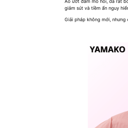
Áo ướt đẫm mồ hôi, da rát bỏ
giảm sút và tiềm ẩn nguy hi
Giải pháp không mới, nhưng 