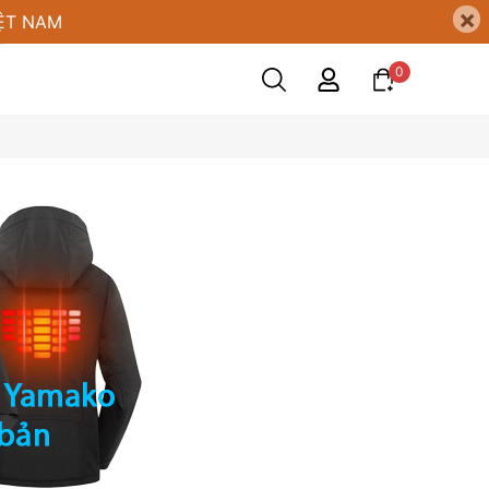
×
ỆT NAM
0