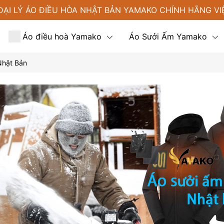
ĐẠI LÝ ÁO ĐIỀU HÒA NHẬT BẢN YAMAKO CHÍNH HÃNG VI
Áo điều hoà Yamako
Áo Sưởi Ấm Yamako
Nhật Bản
Tin tức
Liên hệ