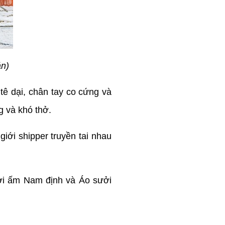
ản)
 tê dại, chân tay co cứng và
g và khó thở.
ới shipper truyền tai nhau
ưởi ấm Nam định và Áo sưởi