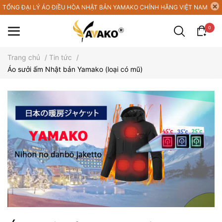
TỔNG ĐẠI LÝ ÁO ĐIỀU HÒA NHẬT BẢN YAMAKO CHÍNH HÃNG VIỆT NAM
0
Trang chủ
/
Tin tức
/
Áo sưởi ấm Nhật bản Yamako (loại có mũ)