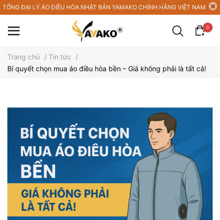
TỔNG ĐẠI LÝ ÁO ĐIỀU HÒA NHẬT BẢN YAMAKO CHÍNH HÃNG VIỆT NAM
0
Trang chủ
/
Tin tức
/
Bí quyết chọn mua áo điều hòa bền – Giá không phải là tất cả!