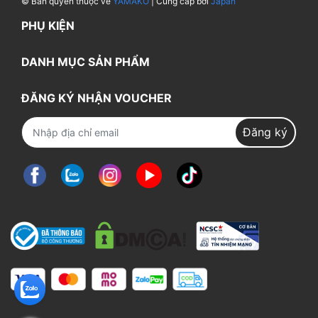
© Bản quyền thuộc về
YAMAKO
| Cung cấp bởi
Japan
PHỤ KIỆN
DANH MỤC SẢN PHẨM
ĐĂNG KÝ NHẬN VOUCHER
Đăng ký