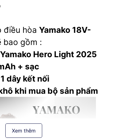
ó
o điều hòa
Yamako 18V-
ẽ bao gồm :
 Yamako Hero Light 2025
 mAh + sạc
 1 dây kết nối
khô khi mua bộ sản phẩm
Xem thêm