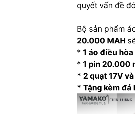
quyết vấn đề đ
Bộ sản phẩm á
20.000 MAH
s
*
1 áo
điều hòa
*
1 pin 20.000
* 2 quạt 17V và
* Tặng kèm đá 