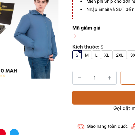
Miễn phí Ship cho đơn 
Nhập Email và SĐT để n
Mã giảm giá
Kích thước:
S
S
M
L
XL
2XL
3
Gọi đặt 
Giao hàng toàn quốc