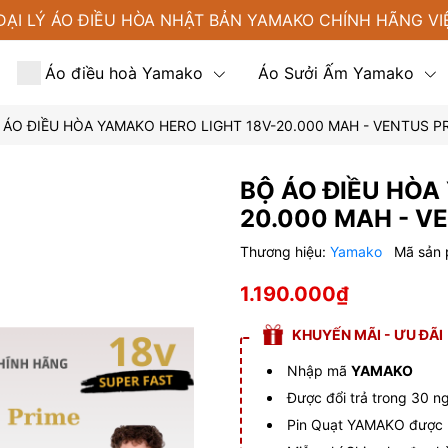
ĐẠI LÝ ÁO ĐIỀU HÒA NHẬT BẢN YAMAKO CHÍNH HÃNG VI
Áo điều hoà Yamako
Áo Sưởi Ấm Yamako
 ÁO ĐIỀU HÒA YAMAKO HERO LIGHT 18V-20.000 MAH - VENTUS P
Tin tức
Liên hệ
BỘ ÁO ĐIỀU HÒA
20.000 MAH - V
Thương hiệu:
Yamako
Mã sản
1.190.000₫
KHUYẾN MÃI - ƯU ĐÃI
Nhập mã
YAMAKO
Được đổi trả trong 30 n
Pin Quạt YAMAKO được b