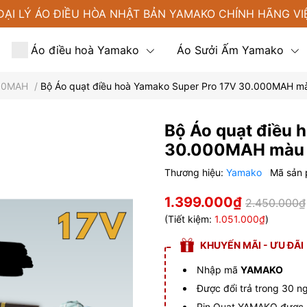
ĐẠI LÝ ÁO ĐIỀU HÒA NHẬT BẢN YAMAKO CHÍNH HÃNG VI
Áo điều hoà Yamako
Áo Sưởi Ấm Yamako
000MAH
/
Bộ Áo quạt điều hoà Yamako Super Pro 17V 30.000MAH
Tin tức
Liên hệ
Bộ Áo quạt điều 
30.000MAH màu
Thương hiệu:
Yamako
Mã sản
1.399.000₫
2.450.000₫
(Tiết kiệm:
1.051.000₫
)
KHUYẾN MÃI - ƯU ĐÃI
Nhập mã
YAMAKO
Được đổi trả trong 30 n
Pin Quạt YAMAKO được b