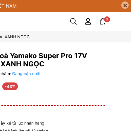
×
ỆT NAM
0
 màu XANH NGỌC
hoà Yamako Super Pro 17V
 XANH NGỌC
 phẩm:
Đang cập nhật
-43%
gày kể từ lúc nhận hàng
ảo hành lên tới 18 tháng