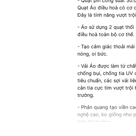
- Quạt pin công suất 30.
Quạt Áo điều hoà có cơ 
Đây là tính năng vượt trội
- Áo sử dụng 2 quạt thổi 
điều hoà toàn bộ cơ thể.
- Tạo cảm giác thoải mái
nóng, oi bức.
- Vải Áo được làm từ chấ
chống bụi, chống tia UV c
tiêu chuẩn, các sợi vải l
cản tia cực tím vượt trộ
trường.
- Phản quang tạo viền ca
nghệ cao, ko giống như 
trên thị trường.
- Áo bằng vải chất liệu