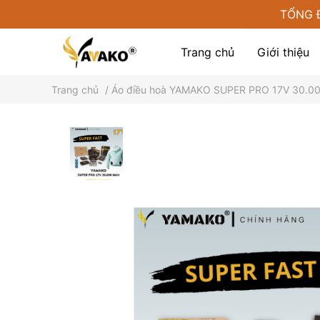
TỔNG 
Trang chủ
Giới thiệu
Trang chủ
/
Áo điều hoà YAMAKO SUPER PRO 17V 30.
Phụ kiện tại Yamako