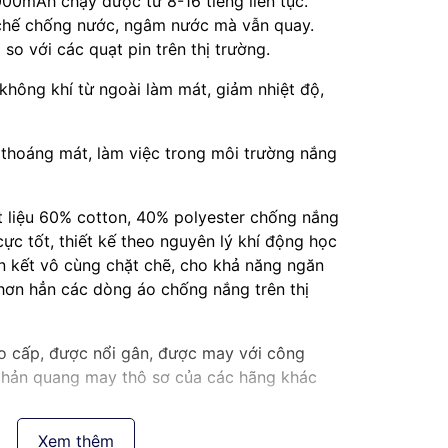
000mAh chạy được từ 8-16 tiếng liên tục.
chế chống nước, ngâm nước mà vẫn quay.
 so với các quạt pin trên thị trường.
không khí từ ngoài làm mát, giảm nhiệt độ,
 thoáng mát, làm việc trong môi trường nắng
t liệu 60% cotton, 40% polyester chống nắng
ực tốt, thiết kế theo nguyên lý khí động học
iên kết vô cùng chặt chẽ, cho khả năng ngăn
i hơn hẳn các dòng áo chống nắng trên thị
o cấp, được nổi gân, được may với công
phản quang may thô sơ của các hãng khác
 nhập khẩu chất mềm mát thấm hút mồ hôi hơn
Xem thêm