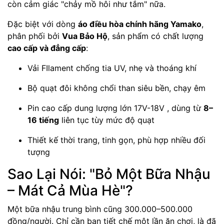
còn cảm giác "chảy mồ hôi như tắm" nữa.
Đặc biệt với dòng
áo điều hòa chính hãng Yamako
,
phân phối bởi
Vua Bảo Hộ
, sản phẩm có chất lượng
cao cấp và đẳng cấp
:
Vải FIlament chống tia UV, nhẹ và thoáng khí
Bộ quạt đôi không chổi than siêu bền, chạy êm
Pin cao cấp dung lượng lớn 17V-18V , dùng từ
8–
16 tiếng
liên tục tùy mức độ quạt
Thiết kế thời trang, tinh gọn, phù hợp nhiều đối
tượng
Sao Lại Nói: "Bỏ Một Bữa Nhậu
– Mát Cả Mùa Hè"?
Một bữa nhậu trung bình cũng 300.000–500.000
đồng/người. Chỉ cần bạn tiết chế một lần ăn chơi, là đã