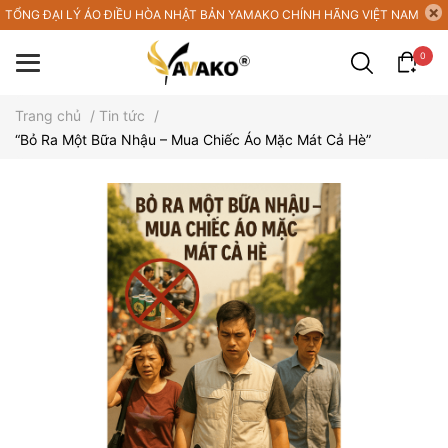
TỔNG ĐẠI LÝ ÁO ĐIỀU HÒA NHẬT BẢN YAMAKO CHÍNH HÃNG VIỆT NAM
0
Trang chủ
/
Tin tức
/
“Bỏ Ra Một Bữa Nhậu – Mua Chiếc Áo Mặc Mát Cả Hè”