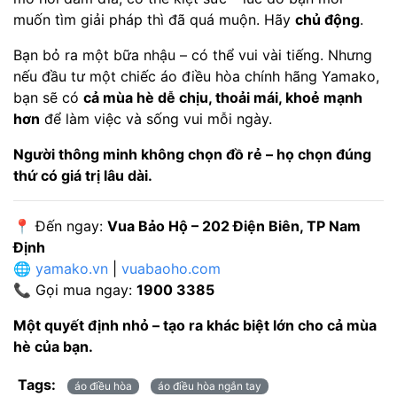
muốn tìm giải pháp thì đã quá muộn. Hãy
chủ động
.
Bạn bỏ ra một bữa nhậu – có thể vui vài tiếng. Nhưng
nếu đầu tư một chiếc áo điều hòa chính hãng Yamako,
bạn sẽ có
cả mùa hè dễ chịu, thoải mái, khoẻ mạnh
hơn
để làm việc và sống vui mỗi ngày.
Người thông minh không chọn đồ rẻ – họ chọn đúng
thứ có giá trị lâu dài.
📍 Đến ngay:
Vua Bảo Hộ – 202 Điện Biên, TP Nam
Định
🌐
yamako.vn
|
vuabaoho.com
📞 Gọi mua ngay:
1900 3385
Một quyết định nhỏ – tạo ra khác biệt lớn cho cả mùa
hè của bạn.
Tags:
áo điều hòa
áo điều hòa ngắn tay