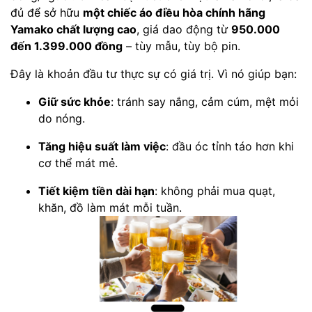
đủ để sở hữu
một chiếc áo điều hòa chính hãng
Yamako chất lượng cao
, giá dao động từ
950.000
đến 1.399.000 đồng
– tùy mẫu, tùy bộ pin.
Đây là khoản đầu tư thực sự có giá trị. Vì nó giúp bạn:
Giữ sức khỏe
: tránh say nắng, cảm cúm, mệt mỏi
do nóng.
Tăng hiệu suất làm việc
: đầu óc tỉnh táo hơn khi
cơ thể mát mẻ.
Tiết kiệm tiền dài hạn
: không phải mua quạt,
khăn, đồ làm mát mỗi tuần.