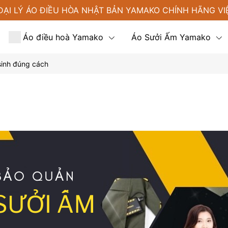
ĐẠI LÝ ÁO ĐIỀU HÒA NHẬT BẢN YAMAKO CHÍNH HÃNG VI
Áo điều hoà Yamako
Áo Sưởi Ấm Yamako
sinh đúng cách
Tin tức
Liên hệ