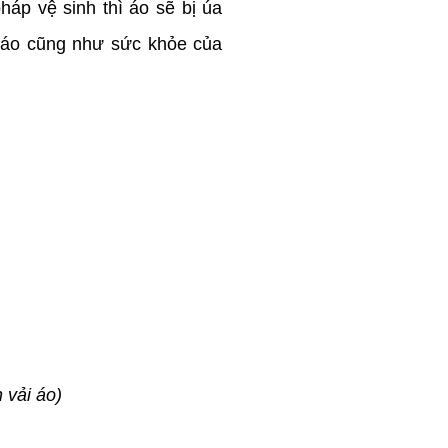
háp vệ sinh thì áo sẽ bị úa
 áo cũng như sức khỏe của
 vải áo)