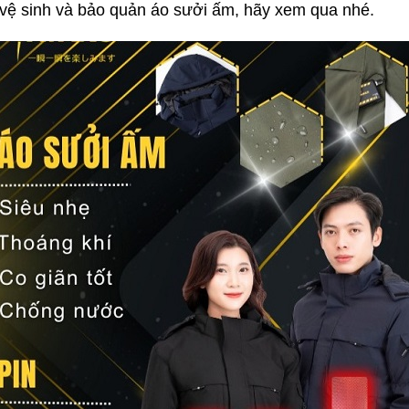
vệ sinh và bảo quản áo sưởi ấm, hãy xem qua nhé.