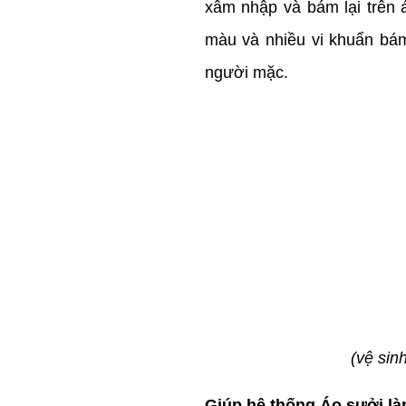
xâm nhập và bám lại trên á
màu và nhiều vi khuẩn bá
người mặc.
(vệ sin
Giúp hệ thống Áo sưởi là