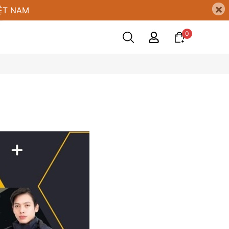
×
ỆT NAM
0