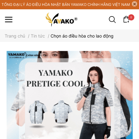
TỔNG ĐẠI LÝ ÁO ĐIỀU HÒA NHẬT BẢN YAMAKO CHÍNH HÃNG VIỆT NAM
0
Trang chủ
/
Tin tức
/
Chọn áo điều hòa cho lao động