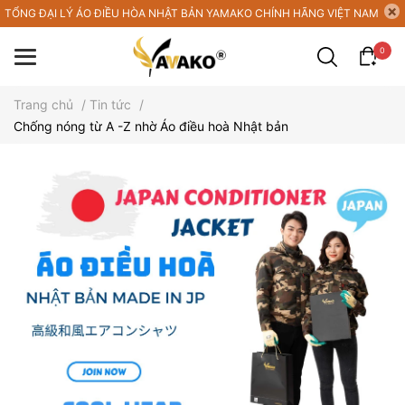
TỔNG ĐẠI LÝ ÁO ĐIỀU HÒA NHẬT BẢN YAMAKO CHÍNH HÃNG VIỆT NAM
0
Trang chủ
/
Tin tức
/
Chống nóng từ A -Z nhờ Áo điều hoà Nhật bản