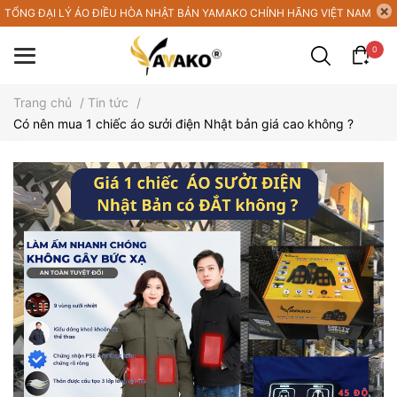
TỔNG ĐẠI LÝ ÁO ĐIỀU HÒA NHẬT BẢN YAMAKO CHÍNH HÃNG VIỆT NAM
0
Trang chủ
/
Tin tức
/
Có nên mua 1 chiếc áo sưởi điện Nhật bản giá cao không ?