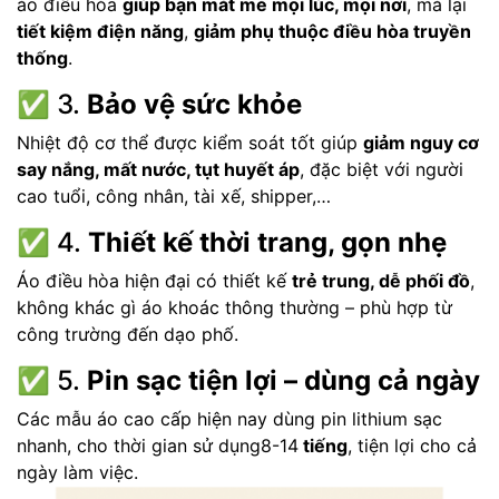
áo điều hòa
giúp bạn mát mẻ mọi lúc, mọi nơi
, mà lại
tiết kiệm điện năng
,
giảm phụ thuộc điều hòa truyền
thống
.
✅ 3.
Bảo vệ sức khỏe
Nhiệt độ cơ thể được kiểm soát tốt giúp
giảm nguy cơ
say nắng, mất nước, tụt huyết áp
, đặc biệt với người
cao tuổi, công nhân, tài xế, shipper,…
✅ 4.
Thiết kế thời trang, gọn nhẹ
Áo điều hòa hiện đại có thiết kế
trẻ trung, dễ phối đồ
,
không khác gì áo khoác thông thường – phù hợp từ
công trường đến dạo phố.
✅ 5.
Pin sạc tiện lợi – dùng cả ngày
Các mẫu áo cao cấp hiện nay dùng pin lithium sạc
nhanh, cho thời gian sử dụng8-14
tiếng
, tiện lợi cho cả
ngày làm việc.