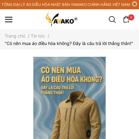
TỔNG ĐẠI LÝ ÁO ĐIỀU HÒA NHẬT BẢN YAMAKO CHÍNH HÃNG VIỆT NAM
0
Trang chủ
/
Tin tức
/
"Có nên mua áo điều hòa không? Đây là câu trả lời thẳng thắn!"