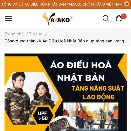
TỔNG ĐẠI LÝ ÁO ĐIỀU HÒA NHẬT BẢN YAMAKO CHÍNH HÃNG VIỆT NAM
0
Trang chủ
/
Tin tức
/
Công dụng thần kỳ Áo Điều Hoà Nhật Bản giúp tăng sản lượng