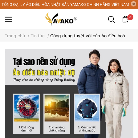
TỔNG ĐẠI LÝ ÁO ĐIỀU HÒA NHẬT BẢN YAMAKO CHÍNH HÃNG VIỆT NAM
0
Trang chủ
/
Tin tức
/
Công dụng tuyệt vời của Áo điều hoà