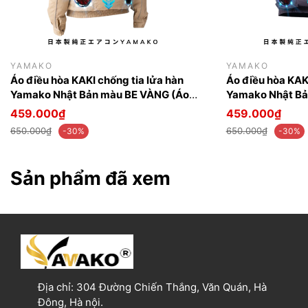
YAMAKO
YAMAKO
Áo điều hòa KAKI chống tia lửa hàn
Áo điều hòa KAKI
Yamako Nhật Bản màu BE VÀNG (Áo
Yamako Nhật Bả
bán rời không phụ kiện)
bán rời không ph
459.000₫
459.000₫
650.000₫
650.000₫
-30%
-30%
Sản phẩm đã xem
Địa chỉ:
304 Đường Chiến Thắng, Văn Quán, Hà
Đông, Hà nội.