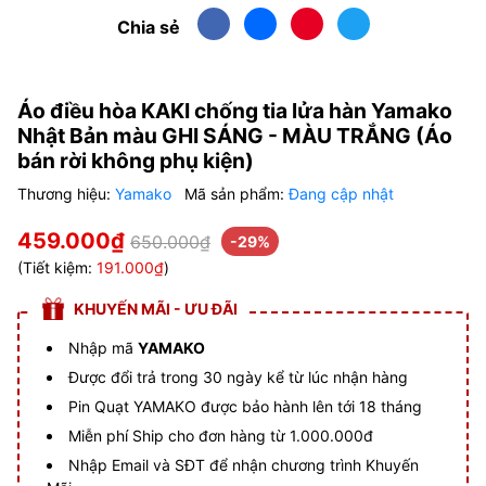
Chia sẻ
Áo điều hòa KAKI chống tia lửa hàn Yamako
Nhật Bản màu GHI SÁNG - MÀU TRẮNG (Áo
bán rời không phụ kiện)
Thương hiệu:
Yamako
Mã sản phẩm:
Đang cập nhật
459.000₫
650.000₫
-29%
(Tiết kiệm:
191.000₫
)
KHUYẾN MÃI - ƯU ĐÃI
Nhập mã
YAMAKO
Được đổi trả trong 30 ngày kể từ lúc nhận hàng
Pin Quạt YAMAKO được bảo hành lên tới 18 tháng
Miễn phí Ship cho đơn hàng từ 1.000.000đ
Nhập Email và SĐT để nhận chương trình Khuyến