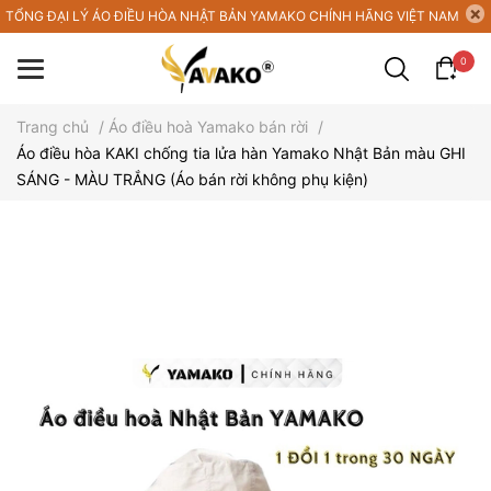
TỔNG ĐẠI LÝ ÁO ĐIỀU HÒA NHẬT BẢN YAMAKO CHÍNH HÃNG VIỆT NAM
0
Trang chủ
/
Áo điều hoà Yamako bán rời
/
Áo điều hòa KAKI chống tia lửa hàn Yamako Nhật Bản màu GHI
SÁNG - MÀU TRẮNG (Áo bán rời không phụ kiện)