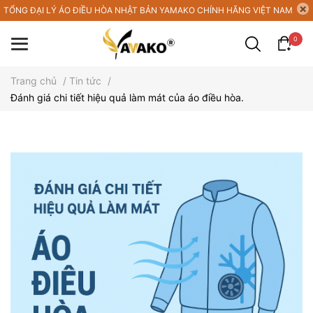
TỔNG ĐẠI LÝ ÁO ĐIỀU HÒA NHẬT BẢN YAMAKO CHÍNH HÃNG VIỆT NAM
0
Trang chủ
/
Tin tức
/
Đánh giá chi tiết hiệu quả làm mát của áo điều hòa.