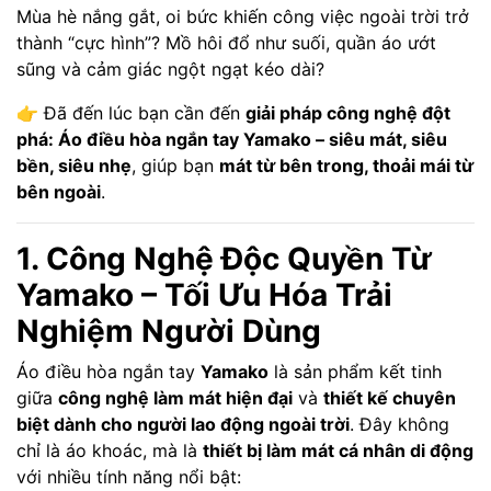
Mùa hè nắng gắt, oi bức khiến công việc ngoài trời trở
thành “cực hình”? Mồ hôi đổ như suối, quần áo ướt
sũng và cảm giác ngột ngạt kéo dài?
👉 Đã đến lúc bạn cần đến
giải pháp công nghệ đột
phá: Áo điều hòa ngắn tay Yamako – siêu mát, siêu
bền, siêu nhẹ
, giúp bạn
mát từ bên trong, thoải mái từ
bên ngoài
.
1. Công Nghệ Độc Quyền Từ
Yamako – Tối Ưu Hóa Trải
Nghiệm Người Dùng
Áo điều hòa ngắn tay
Yamako
là sản phẩm kết tinh
giữa
công nghệ làm mát hiện đại
và
thiết kế chuyên
biệt dành cho người lao động ngoài trời
. Đây không
chỉ là áo khoác, mà là
thiết bị làm mát cá nhân di động
với nhiều tính năng nổi bật: