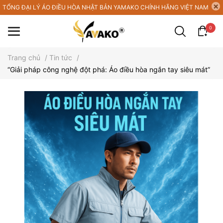
TỔNG ĐẠI LÝ ÁO ĐIỀU HÒA NHẬT BẢN YAMAKO CHÍNH HÃNG VIỆT NAM
0
Trang chủ
/
Tin tức
/
“Giải pháp công nghệ đột phá: Áo điều hòa ngắn tay siêu mát”