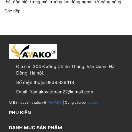
thể, đặc biệt trong môi trường lao động ngoài trời nắng nóng....
Đọc tiếp
Địa chỉ:
304 Đường Chiến Thắng, Văn Quán, Hà
Đông, Hà nội.
Số điện thoại:
0838.828.118
Email:
Yamakovietnam22@gmail.com
© Bản quyền thuộc về
YAMAKO
| Cung cấp bởi
Japan
PHỤ KIỆN
DANH MỤC SẢN PHẨM