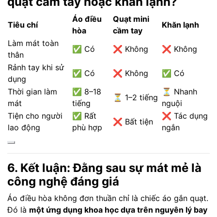
quạt cầm tay hoặc khăn lạnh?
Áo điều
Quạt mini
Tiêu chí
Khăn lạnh
hòa
cầm tay
Làm mát toàn
✅ Có
❌ Không
❌ Không
thân
Rảnh tay khi sử
✅ Có
❌ Không
✅ Có
dụng
Thời gian làm
✅ 8–18
⏳ Nhanh
⏳ 1–2 tiếng
mát
tiếng
nguội
Tiện cho người
✅ Rất
❌ Tác dụng
❌ Bất tiện
lao động
phù hợp
ngắn
6. Kết luận: Đằng sau sự mát mẻ là
công nghệ đáng giá
Áo điều hòa không đơn thuần chỉ là chiếc áo gắn quạt.
Đó là
một ứng dụng khoa học dựa trên nguyên lý bay