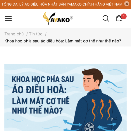
TỔNG ĐẠI LÝ ÁO ĐIỀU HÒA NHẬT BẢN YAMAKO CHÍNH HÃNG VIỆT NAM
0
Trang chủ
/
Tin tức
/
Khoa học phía sau áo điều hòa: Làm mát cơ thể như thế nào?