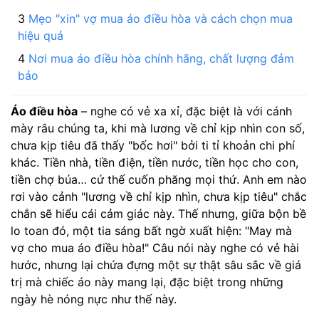
Mẹo "xin" vợ mua áo điều hòa và cách chọn mua
hiệu quả
Nơi mua áo điều hòa chính hãng, chất lượng đảm
bảo
Áo điều hòa
– nghe có vẻ xa xỉ, đặc biệt là với cánh
mày râu chúng ta, khi mà lương về chỉ kịp nhìn con số,
chưa kịp tiêu đã thấy "bốc hơi" bởi ti tỉ khoản chi phí
khác. Tiền nhà, tiền điện, tiền nước, tiền học cho con,
tiền chợ búa… cứ thế cuốn phăng mọi thứ. Anh em nào
rơi vào cảnh "lương về chỉ kịp nhìn, chưa kịp tiêu" chắc
chắn sẽ hiểu cái cảm giác này. Thế nhưng, giữa bộn bề
lo toan đó, một tia sáng bất ngờ xuất hiện: "May mà
vợ cho mua áo điều hòa!" Câu nói này nghe có vẻ hài
hước, nhưng lại chứa đựng một sự thật sâu sắc về giá
trị mà chiếc áo này mang lại, đặc biệt trong những
ngày hè nóng nực như thế này.