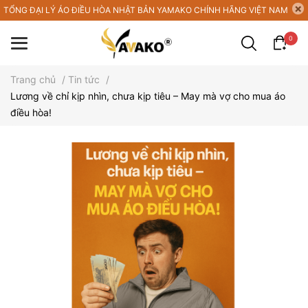
TỔNG ĐẠI LÝ ÁO ĐIỀU HÒA NHẬT BẢN YAMAKO CHÍNH HÃNG VIỆT NAM
0
Trang chủ
/
Tin tức
/
Lương về chỉ kịp nhìn, chưa kịp tiêu – May mà vợ cho mua áo
điều hòa!