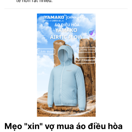
tế hơn rất nhiều.
Mẹo "xin" vợ mua áo điều hòa