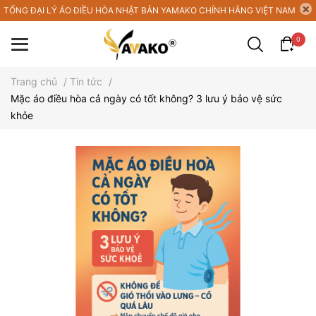
TỔNG ĐẠI LÝ ÁO ĐIỀU HÒA NHẬT BẢN YAMAKO CHÍNH HÃNG VIỆT NAM
0
Trang chủ
/
Tin tức
/
Mặc áo điều hòa cả ngày có tốt không? 3 lưu ý bảo vệ sức
khỏe