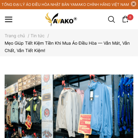
TỔNG ĐẠI LÝ ÁO ĐIỀU HÒA NHẬT BẢN YAMAKO CHÍNH HÃNG VIỆT NAM
0
Trang chủ
/
Tin tức
/
Mẹo Giúp Tiết Kiệm Tiền Khi Mua Áo Điều Hòa — Vẫn Mát, Vẫn
Chất, Vẫn Tiết Kiệm!