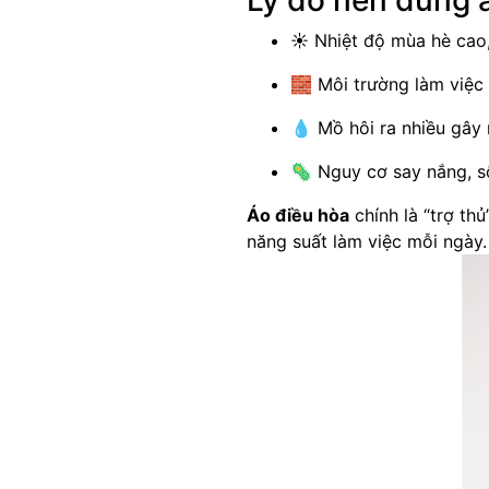
Lý do nên dùng á
☀️ Nhiệt độ mùa hè cao,
🧱 Môi trường làm việc 
💧 Mồ hôi ra nhiều gây
🦠 Nguy cơ say nắng, số
Áo điều hòa
chính là “trợ th
năng suất làm việc mỗi ngày.