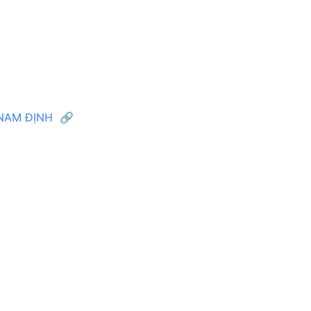
P NAM ĐỊNH 🔗