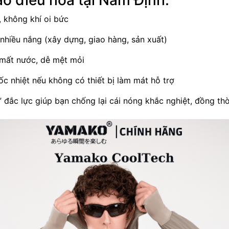
o điều hòa tại Nam Định:
 không khí oi bức
nhiều nắng (xây dựng, giao hàng, sản xuất)
 mất nước, dễ mệt mỏi
c nhiệt nếu không có thiết bị làm mát hỗ trợ
ủ” đắc lực giúp bạn chống lại cái nóng khắc nghiệt, đồng t