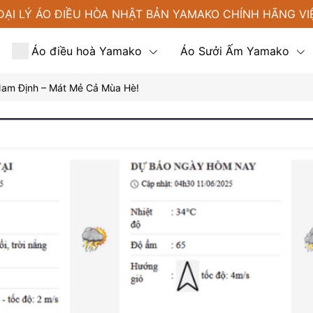
ĐẠI LÝ ÁO ĐIỀU HÒA NHẬT BẢN YAMAKO CHÍNH HÃNG VI
Áo điều hoà Yamako
Áo Sưởi Ấm Yamako
Nam Định – Mát Mẻ Cả Mùa Hè!
Tin tức
Liên hệ