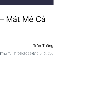
 – Mát Mẻ Cả
Trần Thắng
Thứ Tư, 11/06/2025
10 phút đọc