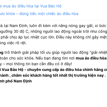
hi mua áo điều hòa tại Vua Bảo Hộ
 sức khỏe – đừng tiếc một chiếc áo điều hòa
là tại Nam Định, luôn đi kèm với nắng nóng gay gắt, oi bức 
gưỡng 30 độ C, những người lao động ngoài trời như công 
phải chịu áp lực nhiệt cực lớn. Điều này không chỉ gây mệ
ng việc rõ rệt.
ng
trở thành giải pháp tối ưu giúp người lao động “giải nhiệ
toàn cho sức khỏe. Nếu bạn đang tìm nơi
mua áo điều hòa
y – mọi thông tin bạn cần đều có ở đây!
ại Vua Bảo Hộ - chuyên cung cấp áo điều hòa chính hãng
ành , chăm sóc khách hàng tốt nhất thị trường hiện nay .
hành phố Nam Định