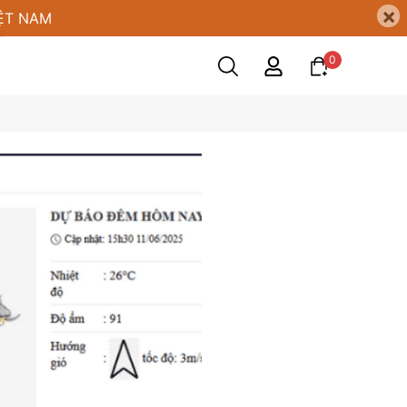
×
ỆT NAM
0