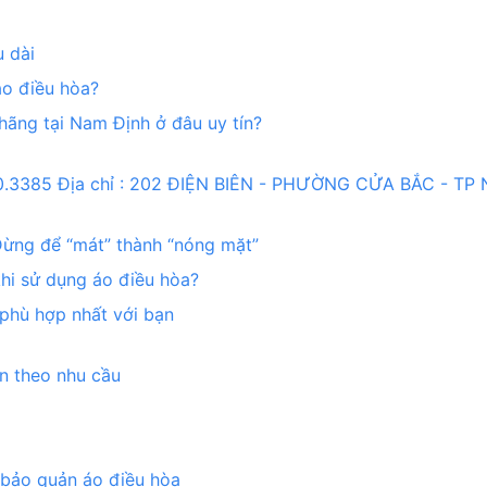
u dài
áo điều hòa?
hãng tại Nam Định ở đâu uy tín?
900.3385 Địa chỉ : 202 ĐIỆN BIÊN - PHƯỜNG CỬA BẮC - T
Đừng để “mát” thành “nóng mặt”
khi sử dụng áo điều hòa?
 phù hợp nhất với bạn
n theo nhu cầu
 bảo quản áo điều hòa